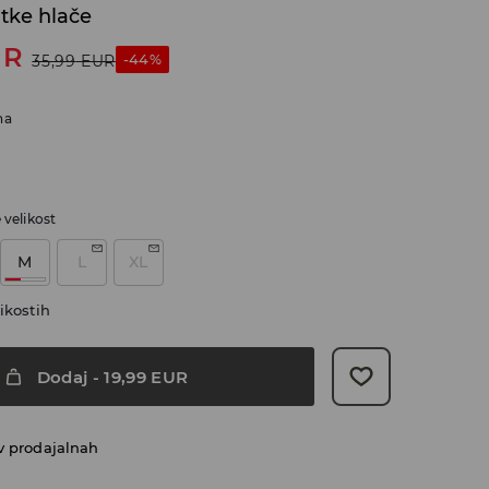
tke hlače
UR
-44%
35,99
EUR
na
e velikost
M
L
XL
ikostih
Dodaj
-
19,99
EUR
v prodajalnah