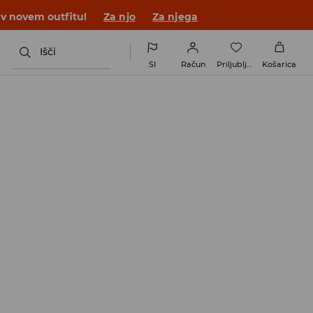
 v novem outfitu!
Za njo
Za njega
Išči
SI
Račun
Priljubljene
Košarica