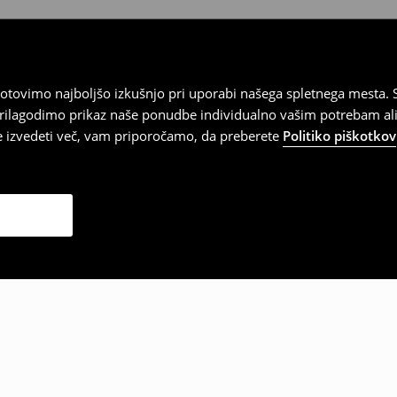
tovimo najboljšo izkušnjo pri uporabi našega spletnega mesta. S
 prilagodimo prikaz naše ponudbe individualno vašim potrebam ali
te izvedeti več, vam priporočamo, da preberete
Politiko piškotkov