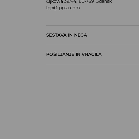
Łąkowa 39/44, 80-769 Gdańsk
lpp@lppsa.com
SESTAVA IN NEGA
60% BOMBAŽ, 40% POLIESTER
POŠILJANJE IN VRAČILA
Pravila pošiljanja
Prevzem v trgovini
(5–7 delovnih dni)
Brezplačno
DPD Pickup Point
(5–7 delovnih dni)
3,99 EUR
DPD na izbran naslov
(5–7 delovnih dni)
4,99 EUR
DPD na izbran naslov – Plačilo po povzetj
5,99 EUR
⟶
Načini dostave