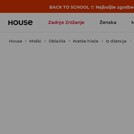
BACK TO SCHOOL
📒
Najboljše zgodbe 
Zadnje Znižanje
Ženska
House
Moški
Favoriti vplivnežev
Oblačila
Kratke hlače
Iz džersija