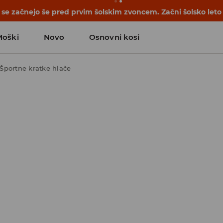
se začnejo še pred prvim šolskim zvoncem. Začni šolsko leto
Moški
Novo
Osnovni kosi
Športne kratke hlače