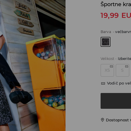
Športne kra
19,99
E
Barva
-
večbarv
Velikost
-
Izberit
XS
S
Vodič po vel
Dostopnost 