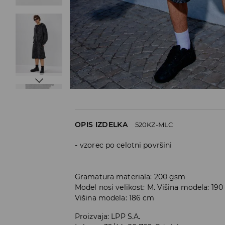
OPIS IZDELKA
520KZ-MLC
vzorec po celotni površini
Gramatura materiala: 200 gsm
Model nosi velikost: M. Višina modela: 19
Višina modela: 186 cm
Proizvaja
:
LPP S.A.