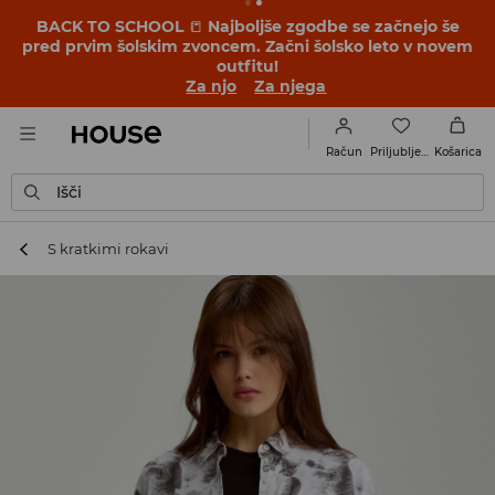
BACK TO SCHOOL
📒
Najboljše zgodbe se začnejo še
pred prvim šolskim zvoncem. Začni šolsko leto v novem
outfitu!
Za njo
Za njega
Priljubljene
Račun
Košarica
Išči
S kratkimi rokavi