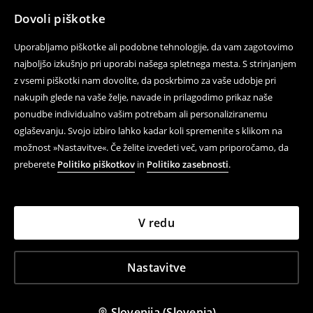
Dovoli piškotke
Uporabljamo piškotke ali podobne tehnologije, da vam zagotovimo
najboljšo izkušnjo pri uporabi našega spletnega mesta. S strinjanjem
z vsemi piškotki nam dovolite, da poskrbimo za vaše udobje pri
nakupih glede na vaše želje, navade in prilagodimo prikaz naše
ponudbe individualno vašim potrebam ali personaliziranemu
oglaševanju. Svojo izbiro lahko kadar koli spremenite s klikom na
možnost »Nastavitve«. Če želite izvedeti več, vam priporočamo, da
preberete
Politiko piškotkov
in
Politiko zasebnosti
.
V redu
Nastavitve
Slovenija (Slovenia)