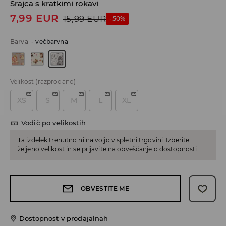
Srajca s kratkimi rokavi
7,99
EUR
15,99
EUR
-50%
Barva
-
večbarvna
Velikost
(razprodano)
XS
S
M
L
XL
Vodič po velikostih
Ta izdelek trenutno ni na voljo v spletni trgovini. Izberite
željeno velikost in se prijavite na obveščanje o dostopnosti.
OBVESTITE ME
Dostopnost v prodajalnah