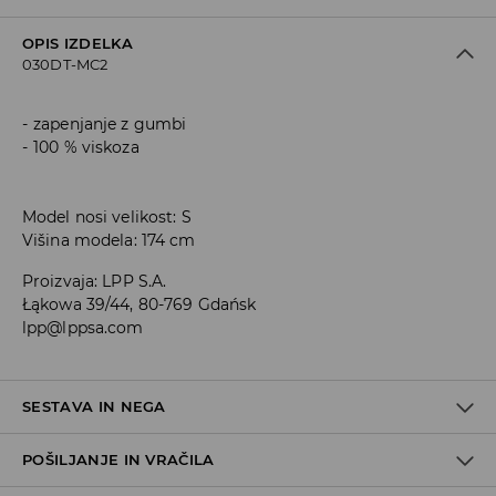
OPIS IZDELKA
030DT-MC2
zapenjanje z gumbi
100 % viskoza
Model nosi velikost: S
Višina modela: 174 cm
Proizvaja
:
LPP S.A.
Łąkowa 39/44, 80-769 Gdańsk
lpp@lppsa.com
SESTAVA IN NEGA
POŠILJANJE IN VRAČILA
Material I
:
100% VISKOZA