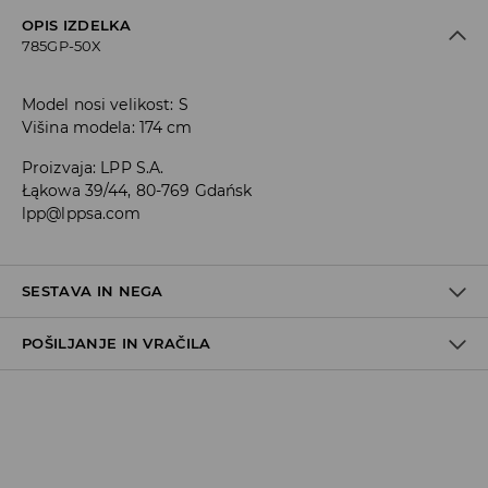
OPIS IZDELKA
785GP-50X
Model nosi velikost: S
Višina modela: 174 cm
Proizvaja
:
LPP S.A.
Łąkowa 39/44, 80-769 Gdańsk
lpp@lppsa.com
SESTAVA IN NEGA
POŠILJANJE IN VRAČILA
95% POLIESTER, 5% ELASTAN
Pravila pošiljanja
Prevzem v trgovini
(5–7 delovnih dni)
Brezplačno