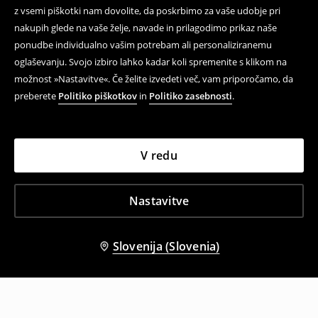
z vsemi piškotki nam dovolite, da poskrbimo za vaše udobje pri
nakupih glede na vaše želje, navade in prilagodimo prikaz naše
ponudbe individualno vašim potrebam ali personaliziranemu
oglaševanju. Svojo izbiro lahko kadar koli spremenite s klikom na
možnost »Nastavitve«. Če želite izvedeti več, vam priporočamo, da
preberete
Politiko piškotkov
in
Politiko zasebnosti
.
V redu
Nastavitve
Slovenija (Slovenia)