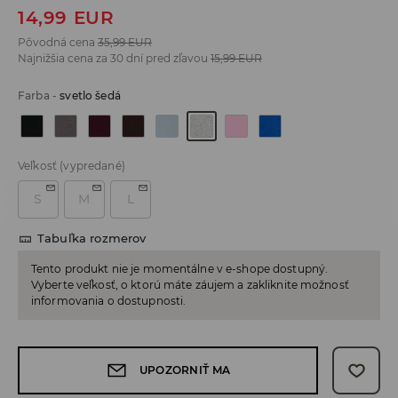
14,99
EUR
Pôvodná cena
35,99
EUR
Najnižšia cena za 30 dní pred zľavou
15,99
EUR
Farba
-
svetlo šedá
Veľkosť
(vypredané)
S
M
L
Tabuľka rozmerov
Tento produkt nie je momentálne v e-shope dostupný.
Vyberte veľkosť, o ktorú máte záujem a zakliknite možnosť
informovania o dostupnosti.
UPOZORNIŤ MA