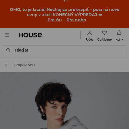
BACK TO SCHOOL
📒
Tie najlepšie príbehy sa začínajú
ešte pred prvým zvonením. Začni školský rok v novom
outfite!
Pre ňu
Pre neho
Obľúbené
Účet
Košík
Hľadať
S kapucňou