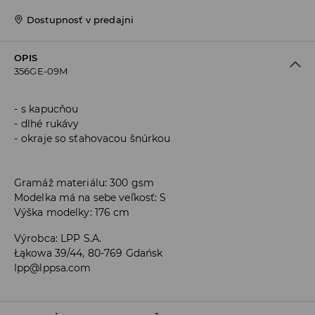
Dostupnosť v predajni
OPIS
356GE-09M
s kapucňou
dlhé rukávy
okraje so sťahovacou šnúrkou
Gramáž materiálu: 300 gsm
Modelka má na sebe veľkosť: S
Výška modelky: 176 cm
Výrobca
:
LPP S.A.
Łąkowa 39/44, 80-769 Gdańsk
lpp@lppsa.com