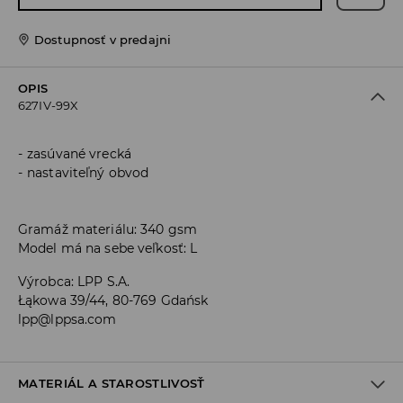
Dostupnosť v predajni
OPIS
627IV-99X
zasúvané vrecká
nastaviteľný obvod
Gramáž materiálu: 340 gsm
Model má na sebe veľkosť: L
Výrobca
:
LPP S.A.
Łąkowa 39/44, 80-769 Gdańsk
lpp@lppsa.com
MATERIÁL A STAROSTLIVOSŤ