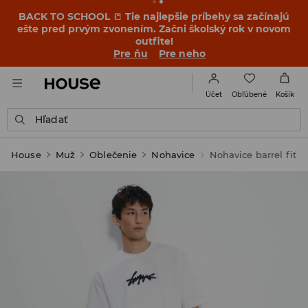
BACK TO SCHOOL
📒
Tie najlepšie príbehy sa začínajú
ešte pred prvým zvonením. Začni školský rok v novom
outfite!
Pre ňu
Pre neho
Obľúbené
Účet
Košík
Hľadať
House
Muž
Oblečenie
Nohavice
Nohavice barrel fit