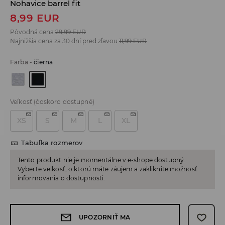
Nohavice barrel fit
8,99
EUR
Pôvodná cena
29,99
EUR
Najnižšia cena za 30 dní pred zľavou
11,99
EUR
Farba
-
čierna
Veľkosť
(čoskoro dostupné)
XS
S
M
L
XL
Tabuľka rozmerov
Tento produkt nie je momentálne v e-shope dostupný.
Vyberte veľkosť, o ktorú máte záujem a zakliknite možnosť
informovania o dostupnosti.
UPOZORNIŤ MA