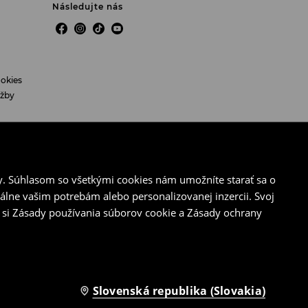
Následujte nás
okies
užby
y. Súhlasom so všetkými cookies nám umožníte starať sa o
álne vašim potrebám alebo personalizovanej inzercii. Svoj
 si Zásady používania súborov cookie a Zásady ochrany
Bystrica, Odd. S.r.o., vl. č.:13176/S
Slovenská republika (Slovakia)