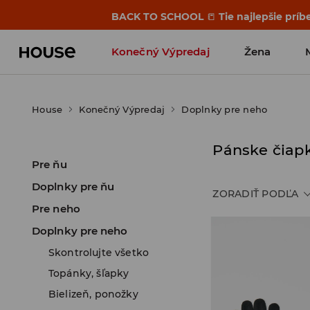
BACK TO SCHOOL
📒
Tie najlepšie príb
Konečný Výpredaj
Žena
House
Konečný Výpredaj
Doplnky pre neho
Pánske čiapk
Pre ňu
Doplnky pre ňu
ZORADIŤ PODĽA
Pre neho
Doplnky pre neho
Skontrolujte všetko
Topánky, šľapky
Bielizeň, ponožky