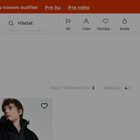
 v novom outfite!
Pre ňu
Pre neho
Hľadať
SK
Účet
Obľúbené
Košík
POČET PRODUKTOV
:
3
NÁHĽAD
:
4
5