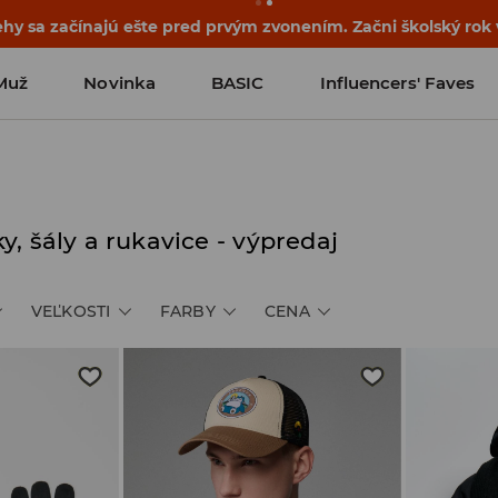
ehy sa začínajú ešte pred prvým zvonením. Začni školský rok
Muž
Novinka
BASIC
Influencers' Faves
y, šály a rukavice - výpredaj
VEĽKOSTI
FARBY
CENA