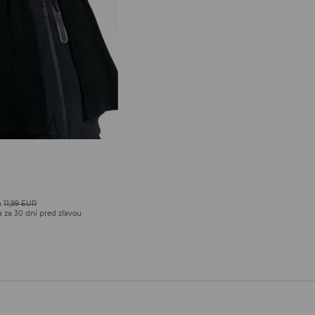
a
11,99 EUR
a za 30 dní pred zľavou
J