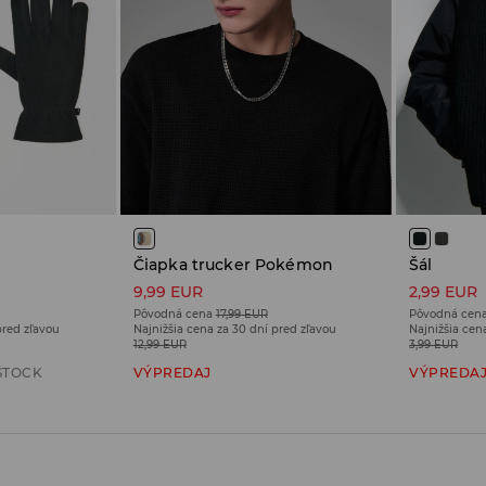
Čiapka trucker Pokémon
Šál
9,99 EUR
2,99 EUR
Pôvodná cena
17,99 EUR
Pôvodná cen
pred zľavou
Najnižšia cena za 30 dní pred zľavou
Najnižšia cen
12,99 EUR
3,99 EUR
STOCK
VÝPREDAJ
VÝPREDA