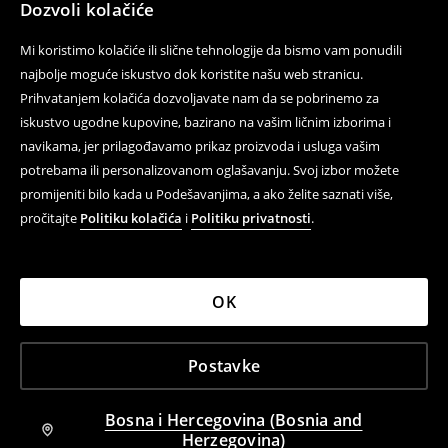
Dozvoli kolačiće
Mi koristimo kolačiće ili slične tehnologije da bismo vam ponudili
najbolje moguće iskustvo dok koristite našu web stranicu.
Prihvatanjem kolačića dozvoljavate nam da se pobrinemo za
iskustvo ugodne kupovine, bazirano na vašim ličnim izborima i
navikama, jer prilagođavamo prikaz proizvoda i usluga vašim
potrebama ili personalizovanom oglašavanju. Svoj izbor možete
promijeniti bilo kada u Podešavanjima, a ako želite saznati više,
pročitajte
Politiku kolačića
i
Politiku privatnosti
.
OK
Postavke
Bosna i Hercegovina (Bosnia and
Herzegovina)