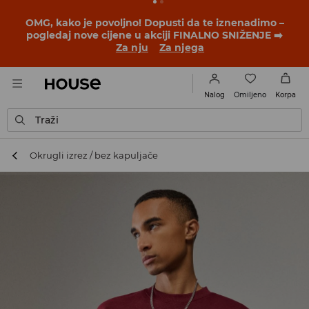
BACK TO SCHOOL
📒
Najbolje priče počinju prije prvog
školskog zvona. Započni školsku godinu u novom
outfitu!
Za nju
Za njega
Omiljeno
Nalog
Korpa
Traži
Okrugli izrez / bez kapuljače