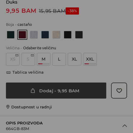
Duks
9,95
BAM
15,95
BAM
-38%
Boja
-
castaño
Veličina
-
Odaberite veličinu
XS
S
M
L
XL
XXL
Tablica veličina
Dodaj
-
9,95
BAM
Dostupnost u radnji
OPIS PROIZVODA
664GB-83M