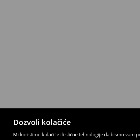
Politika povrata
Proizvode možete besplatno vratiti u roku
stacionarnoj trgovini ili slanjem paketa 
ispunite online obrazac na Računu klijenta
⟶
Detaljna pravila povrata
Dozvoli kolačiće
Mi koristimo kolačiće ili slične tehnologije da bismo vam