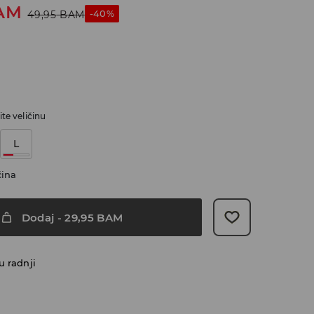
AM
-40%
49,95
BAM
te veličinu
L
čina
Dodaj
-
29,95
BAM
u radnji