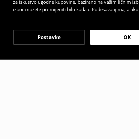
za iskustvo ugodne kupovine, bazirano na vašim ličnim izb
izbor možete promijeniti bilo kada u Podešavanjima, a ako ž
Postavke
OK
Drugi kupci su takođe i