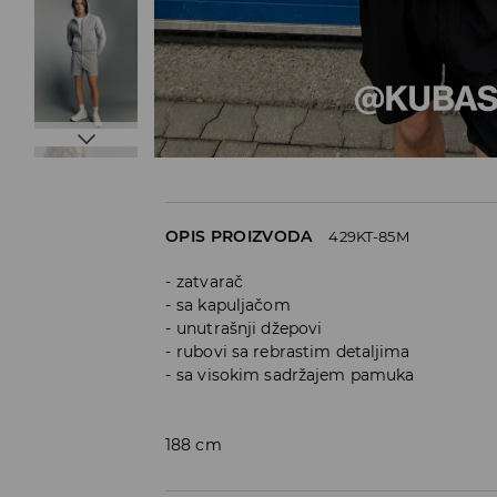
OPIS PROIZVODA
429KT-85M
zatvarač
sa kapuljačom
unutrašnji džepovi
rubovi sa rebrastim detaljima
sa visokim sadržajem pamuka
188 cm