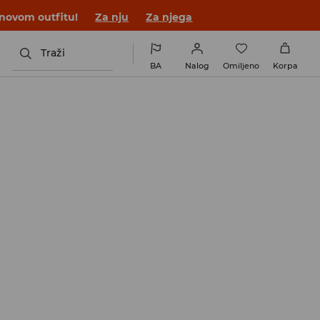
 novom outfitu!
Za nju
Za njega
Traži
BA
Nalog
Omiljeno
Korpa