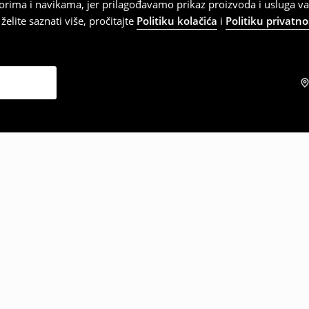
orima i navikama, jer prilagođavamo prikaz proizvoda i usluga v
elite saznati više, pročitajte
Politiku kolačića
i
Politiku privatno
zabrali