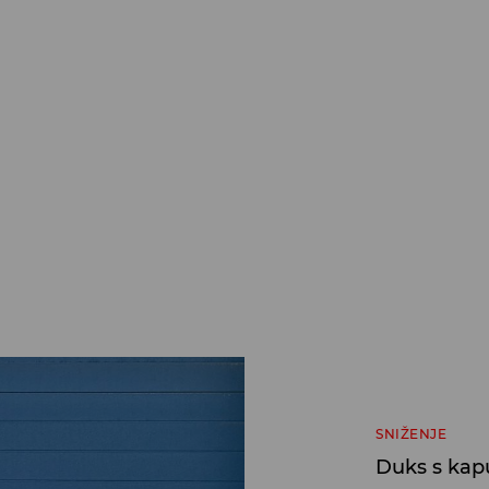
SNIŽENJE
Duks s kap