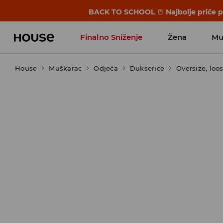
BACK TO SCHOOL
📒
Najbolje priče 
Finalno Sniženje
Žena
Mu
House
Muškarac
Odjeća
Dukserice
Oversize, loo