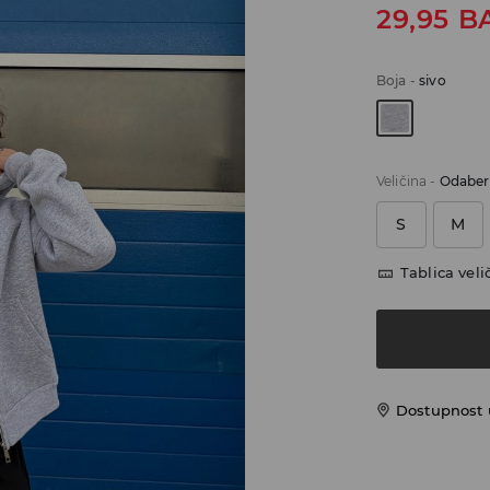
29,95
B
Boja
-
sivo
Veličina
-
Odaberi
S
M
Tablica veli
Dostupnost 