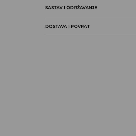
SASTAV I ODRŽAVANJE
60% COTTON, 40% POLYESTER
DOSTAVA I POVRAT
Politika dostave
Preuzimanje u trgovini
GRATIS
5-13 radnih dana
Milsped Kurir - online plaćanje
7,95 BAM*
5-13 radnih dana
Milsped Kurir - plaćanje pouzećem
9,95 BAM*
5-13 radnih dana
*
BESPLATNA DOSTAVA već od 60 BAM
⟶
Detaljne informacije o isporuci
⟶
Detaljne informacije o načinima plaća