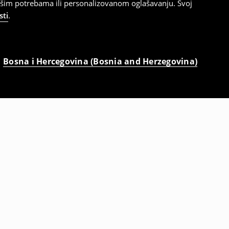
ašim potrebama ili personalizovanom oglašavanju. Svoj
sti
.
Bosna i Hercegovina (Bosnia and Herzegovina)