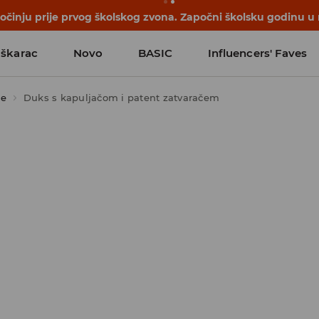
počinju prije prvog školskog zvona. Započni školsku godinu u
škarac
Novo
BASIC
Influencers' Faves
se
Duks s kapuljačom i patent zatvaračem