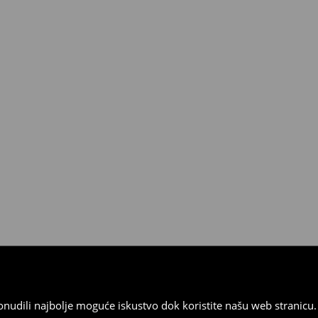
 od 30 dana u bilo kojoj House
kurirskom službom (u tu svrhu
).
 ponudili najbolje moguće iskustvo dok koristite našu web strani