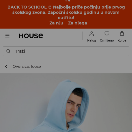
BACK TO SCHOOL
📒
Najbolje priče počinju prije prvog
školskog zvona. Započni školsku godinu u novom
outfitu!
Za nju
Za njega
Omiljeno
Nalog
Korpa
Traži
Oversize, loose