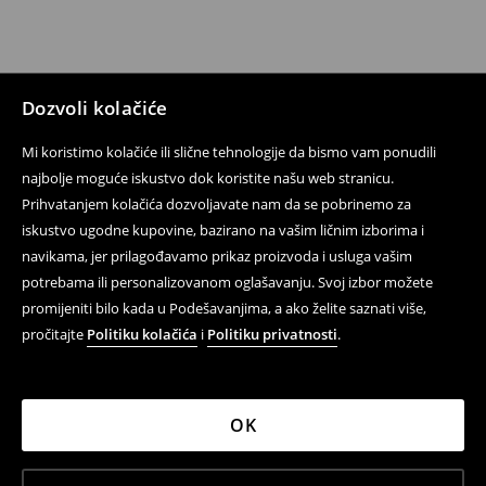
Dozvoli kolačiće
Mi koristimo kolačiće ili slične tehnologije da bismo vam ponudili
najbolje moguće iskustvo dok koristite našu web stranicu.
Prihvatanjem kolačića dozvoljavate nam da se pobrinemo za
iskustvo ugodne kupovine, bazirano na vašim ličnim izborima i
navikama, jer prilagođavamo prikaz proizvoda i usluga vašim
potrebama ili personalizovanom oglašavanju. Svoj izbor možete
promijeniti bilo kada u Podešavanjima, a ako želite saznati više,
pročitajte
Politiku kolačića
i
Politiku privatnosti
.
OK