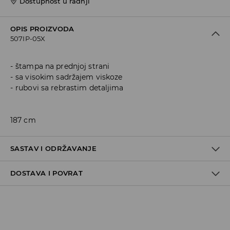
Dostupnost u radnji
OPIS PROIZVODA
507IP-05X
štampa na prednjoj strani
sa visokim sadržajem viskoze
rubovi sa rebrastim detaljima
187 cm
SASTAV I ODRŽAVANJE
DOSTAVA I POVRAT
60% COTTON, 40% POLYESTER
Politika dostave
Preuzimanje u trgovini