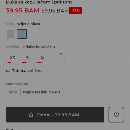
Duks sa kapuljačom i printom
39,95
BAM
59,95
BAM
-33%
Boja
-
svijetlo plava
Veličina
-
Odaberite veličinu
XS
S
M
L
Tablica veličina
Matching set
Šorc
Majica kratkih rukava
Dodaj
-
39,95
BAM