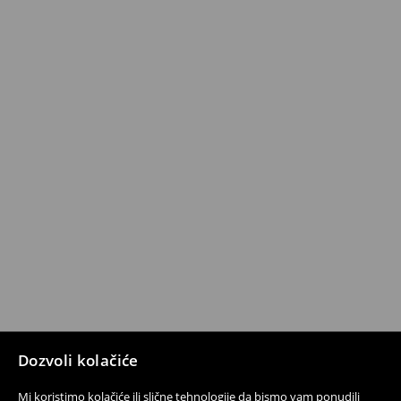
Dozvoli kolačiće
Mi koristimo kolačiće ili slične tehnologije da bismo vam ponudili