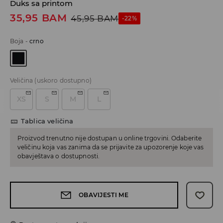
Duks sa printom
35,95
BAM
45,95
BAM
-22%
Boja
-
crno
Veličina
(uskoro dostupno)
XS
S
M
L
Tablica veličina
Proizvod trenutno nije dostupan u online trgovini. Odaberite
veličinu koja vas zanima da se prijavite za upozorenje koje vas
obavještava o dostupnosti.
OBAVIJESTI ME