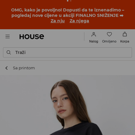
OMG, kako je povoljno! Dopusti da te iznenadimo –
pogledaj nove cijene u akciji FINALNO SNIŽENJE ➡️
Za nju
Za njega
Omiljeno
Nalog
Korpa
Traži
Sa printom