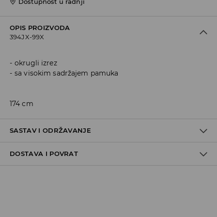
Dostupnost u radnji
OPIS PROIZVODA
394JX-99X
okrugli izrez
sa visokim sadržajem pamuka
174 cm
SASTAV I ODRŽAVANJE
DOSTAVA I POVRAT
60% COTTON, 40% POLYESTER
Politika dostave
Preuzimanje u trgovini
GRATIS