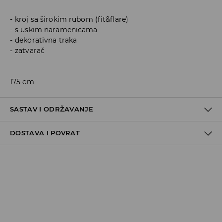
kroj sa širokim rubom (fit&flare)
s uskim naramenicama
dekorativna traka
zatvarač
175 cm
SASTAV I ODRŽAVANJE
DOSTAVA I POVRAT
100% POLYESTER
Politika dostave
Preuzimanje u trgovini
GRATIS
5-13 radnih dana
Milsped Kurir - online plaćanje