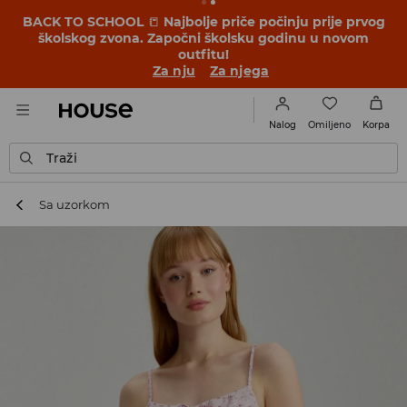
BACK TO SCHOOL
📒
Najbolje priče počinju prije prvog
školskog zvona. Započni školsku godinu u novom
outfitu!
Za nju
Za njega
Omiljeno
Nalog
Korpa
Traži
Sa uzorkom