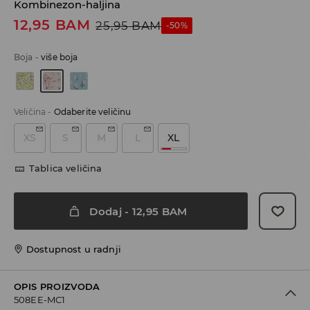
Kombinezon-haljina
12,95
BAM
25,95
BAM
-50%
Boja
-
više boja
Veličina
-
Odaberite veličinu
XS
S
M
L
XL
Tablica veličina
Dodaj
-
12,95
BAM
Dostupnost u radnji
OPIS PROIZVODA
508EE-MC1