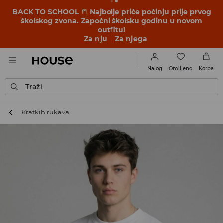
BACK TO SCHOOL
📒
Najbolje priče počinju prije prvog
školskog zvona. Započni školsku godinu u novom
outfitu!
Za nju
Za njega
Omiljeno
Nalog
Korpa
Traži
Kratkih rukava