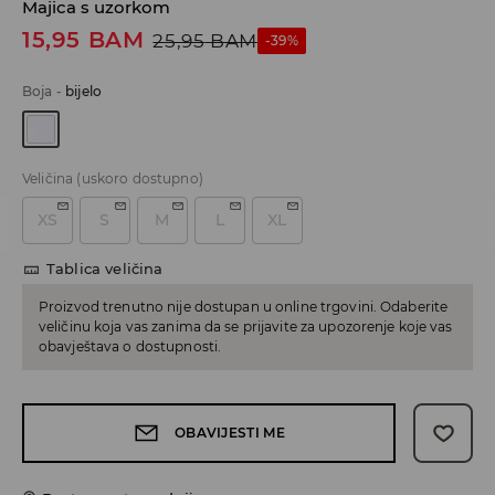
Majica s uzorkom
15,95
BAM
25,95
BAM
-39%
Boja
-
bijelo
Veličina
(uskoro dostupno)
XS
S
M
L
XL
Tablica veličina
Proizvod trenutno nije dostupan u online trgovini. Odaberite
veličinu koja vas zanima da se prijavite za upozorenje koje vas
obavještava o dostupnosti.
OBAVIJESTI ME