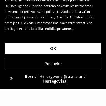
Prihvatanjem kolačića dozvoljavate nam da se pobrinemo za
iskustvo ugodne kupovine, bazirano na vašim ličnim izborima i
navikama, jer prilagođavamo prikaz proizvoda i usluga vašim
potrebama ili personalizovanom oglašavanju. Svoj izbor možete
promijeniti bilo kada u Podešavanjima, a ako želite saznati više,
pročitajte
Politiku kolačića
i
Politiku privatnosti
.
OK
Postavke
Bosna i Hercegovina (Bosnia and
Herzegovina)