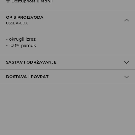
Dostupnost u radnji
OPIS PROIZVODA
055LA-00X
okrugli izrez
100% pamuk
SASTAV I ODRŽAVANJE
DOSTAVA I POVRAT
100% COTTON
Politika dostave
Preuzimanje u trgovini
GRATIS
5-13 radnih dana
Milsped Kurir - online plaćanje
7,95 BAM*