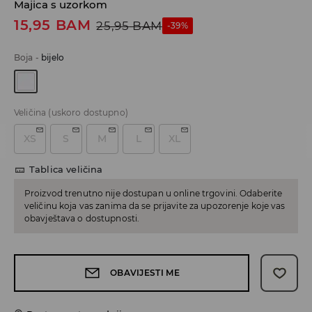
Majica s uzorkom
15,95
BAM
25,95
BAM
-39%
Boja
-
bijelo
Veličina
(uskoro dostupno)
XS
S
M
L
XL
Tablica veličina
Proizvod trenutno nije dostupan u online trgovini. Odaberite
veličinu koja vas zanima da se prijavite za upozorenje koje vas
obavještava o dostupnosti.
OBAVIJESTI ME