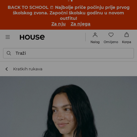
BACK TO SCHOOL
📒
Najbolje priče počinju prije prvog
školskog zvona. Započni školsku godinu u novom
outfitu!
Za nju
Za njega
Omiljeno
Nalog
Korpa
Traži
Kratkih rukava