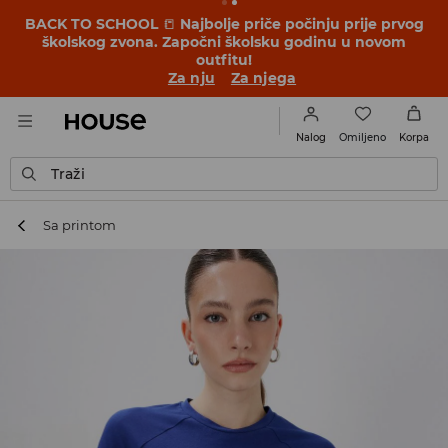
BACK TO SCHOOL
📒
Najbolje priče počinju prije prvog
školskog zvona. Započni školsku godinu u novom
outfitu!
Za nju
Za njega
Omiljeno
Nalog
Korpa
Traži
Sa printom