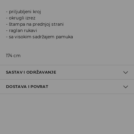
priljubljeni kroj
okrugli izrez
štampa na prednjoj strani
raglan rukavi
sa visokim sadržajem pamuka
174 cm
SASTAV I ODRŽAVANJE
DOSTAVA I POVRAT
95% COTTON, 5% ELASTANE
Politika dostave
Preuzimanje u trgovini
GRATIS
5-13 radnih dana