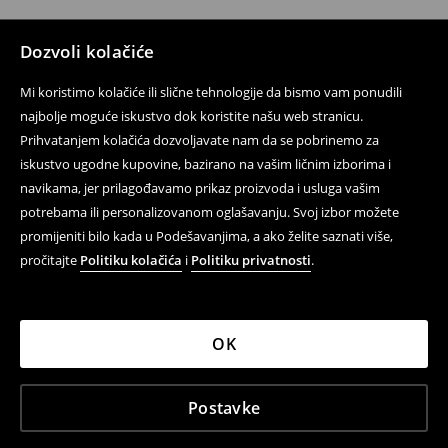
Dozvoli kolačiće
Mi koristimo kolačiće ili slične tehnologije da bismo vam ponudili
najbolje moguće iskustvo dok koristite našu web stranicu.
Prihvatanjem kolačića dozvoljavate nam da se pobrinemo za
iskustvo ugodne kupovine, bazirano na vašim ličnim izborima i
navikama, jer prilagođavamo prikaz proizvoda i usluga vašim
potrebama ili personalizovanom oglašavanju. Svoj izbor možete
promijeniti bilo kada u Podešavanjima, a ako želite saznati više,
pročitajte
Politiku kolačića
i
Politiku privatnosti
.
OK
Postavke