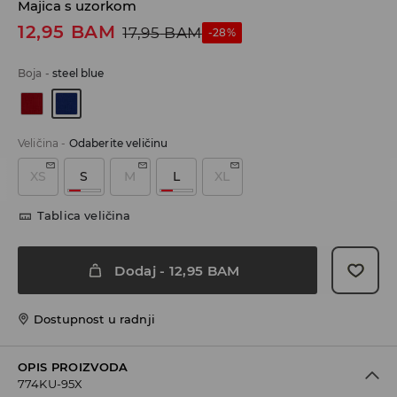
Majica s uzorkom
12,95
BAM
17,95
BAM
-28%
Boja
-
steel blue
Veličina
-
Odaberite veličinu
XS
S
M
L
XL
Tablica veličina
Dodaj
-
12,95
BAM
Dostupnost u radnji
OPIS PROIZVODA
774KU-95X