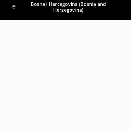
Bosna i Hercegovina (Bosnia and
Herzegovina)
Drugi kupci su takođe izabrali
Majica s uzorkom
Majica s kratkim rukavima