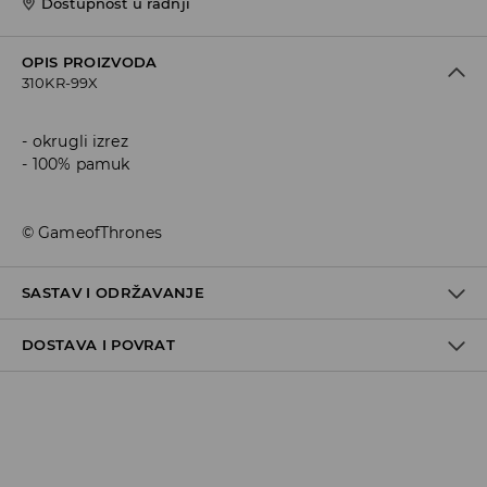
Dostupnost u radnji
OPIS PROIZVODA
310KR-99X
okrugli izrez
100% pamuk
© GameofThrones
SASTAV I ODRŽAVANJE
DOSTAVA I POVRAT
100% COTTON
Politika dostave
Preuzimanje u trgovini
GRATIS