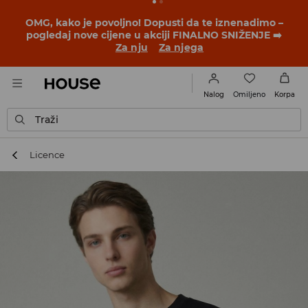
BACK TO SCHOOL
📒
Najbolje priče počinju prije prvog
školskog zvona. Započni školsku godinu u novom
outfitu!
Za nju
Za njega
Omiljeno
Nalog
Korpa
Traži
Licence