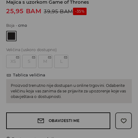
Majica s uzorkom Game of Thrones
25,95
BAM
39,95
BAM
-35%
Boja
-
crno
Veličina
(uskoro dostupno)
XS
S
M
L
Tablica veličina
Proizvod trenutno nije dostupan u online trgovini. Odaberite
veličinu koja vas zanima da se prijavite za upozorenje koje vas
obavještava o dostupnosti.
OBAVIJESTI ME