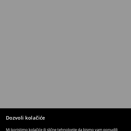
Dozvoli kolačiće
Mi koristimo kolačiće ili slične tehnologije da bismo vam ponudili