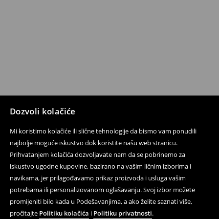
Dozvoli kolačiće
Mi koristimo kolačiće ili slične tehnologije da bismo vam ponudili
najbolje moguće iskustvo dok koristite našu web stranicu.
Prihvatanjem kolačića dozvoljavate nam da se pobrinemo za
iskustvo ugodne kupovine, bazirano na vašim ličnim izborima i
navikama, jer prilagođavamo prikaz proizvoda i usluga vašim
potrebama ili personalizovanom oglašavanju. Svoj izbor možete
promijeniti bilo kada u Podešavanjima, a ako želite saznati više,
pročitajte
Politiku kolačića
i
Politiku privatnosti
.