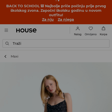
BACK TO SCHOOL 🎒 Najbolje priče počinju prije prvog
školskog zvona. Započni školsku godinu u novom
outfitu!
Za nju
Za njega
Omiljeno
Nalog
Korpa
Traži
Maxi