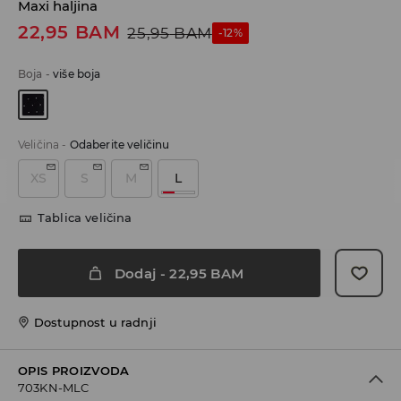
Maxi haljina
22,95
BAM
25,95
BAM
-12%
Boja
-
više boja
Veličina
-
Odaberite veličinu
XS
S
M
L
Tablica veličina
Dodaj
-
22,95
BAM
Dostupnost u radnji
OPIS PROIZVODA
703KN-MLC