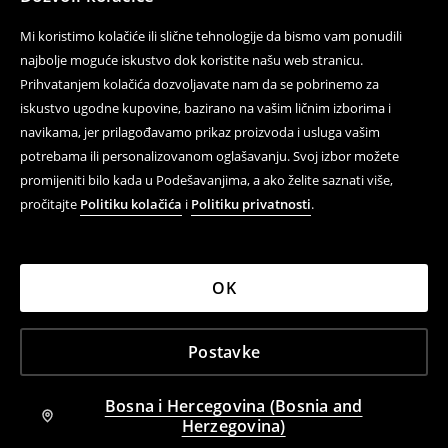
Mi koristimo kolačiće ili slične tehnologije da bismo vam ponudili
najbolje moguće iskustvo dok koristite našu web stranicu.
Prihvatanjem kolačića dozvoljavate nam da se pobrinemo za
iskustvo ugodne kupovine, bazirano na vašim ličnim izborima i
navikama, jer prilagođavamo prikaz proizvoda i usluga vašim
potrebama ili personalizovanom oglašavanju. Svoj izbor možete
promijeniti bilo kada u Podešavanjima, a ako želite saznati više,
pročitajte
Politiku kolačića
i
Politiku privatnosti
.
OK
Postavke
Bosna i Hercegovina (Bosnia and
Herzegovina)