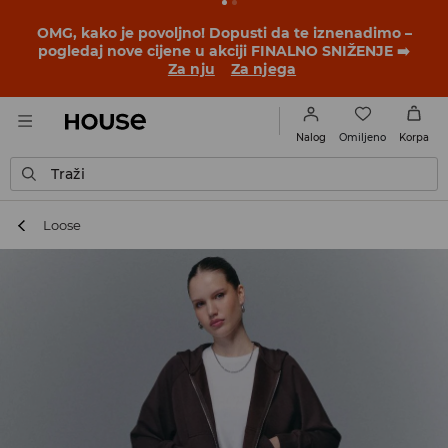
BACK TO SCHOOL
📒
Najbolje priče počinju prije prvog
školskog zvona. Započni školsku godinu u novom
outfitu!
Za nju
Za njega
Omiljeno
Nalog
Korpa
Traži
Loose