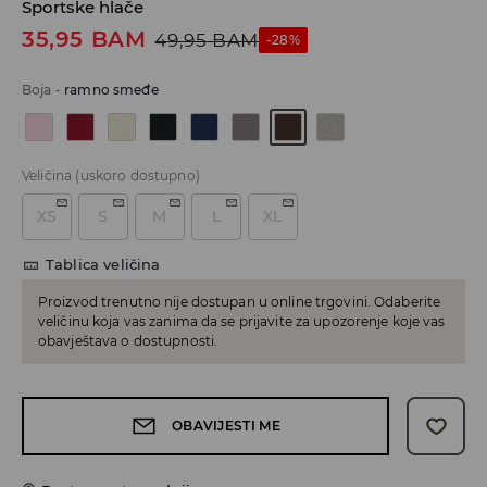
Sportske hlače
35,95
BAM
49,95
BAM
-28%
Boja
-
ramno smeđe
Veličina
(uskoro dostupno)
XS
S
M
L
XL
Tablica veličina
Proizvod trenutno nije dostupan u online trgovini. Odaberite
veličinu koja vas zanima da se prijavite za upozorenje koje vas
obavještava o dostupnosti.
OBAVIJESTI ME