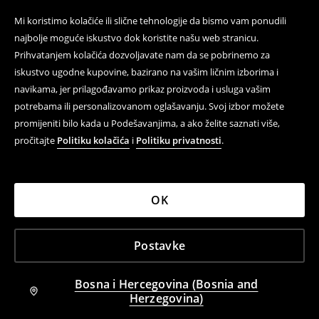
Mi koristimo kolačiće ili slične tehnologije da bismo vam ponudili
najbolje moguće iskustvo dok koristite našu web stranicu.
Prihvatanjem kolačića dozvoljavate nam da se pobrinemo za
iskustvo ugodne kupovine, bazirano na vašim ličnim izborima i
navikama, jer prilagođavamo prikaz proizvoda i usluga vašim
potrebama ili personalizovanom oglašavanju. Svoj izbor možete
promijeniti bilo kada u Podešavanjima, a ako želite saznati više,
pročitajte
Politiku kolačića
i
Politiku privatnosti
.
OK
Postavke
Bosna i Hercegovina (Bosnia and
Herzegovina)