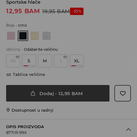
Sportske hlače
12,95
BAM
19,95
BAM
-35%
Boja
-
crno
Veličina
-
Odaberite veličinu
XS
S
M
L
XL
Tablica veličina
Dodaj
-
12,95
BAM
Dostupnost u radnji
OPIS PROIZVODA
877IR-99X