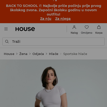
BACK TO SCHOOL
📒
Najbolje priče počinju prije prvog
školskog zvona. Započni školsku godinu u novom
outfitu!
Za nju
Za njega
Omiljeno
Nalog
Korpa
Traži
House
Žena
Odjeća
Hlače
Sportske hlače