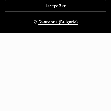
Настройки
България (Bulgaria)
Други клиенти също избраха