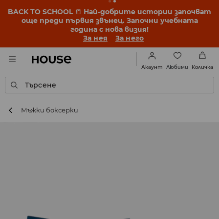
BACK TO SCHOOL
📒
Най-добрите истории започват
още преди първия звънец. Започни учебната
година с нова визия!
За нея
За него
Любими
Акаунт
Количка
Търсене
Мъжки боксерки