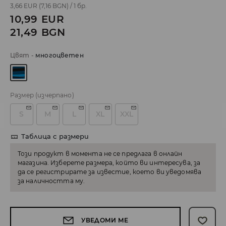
3,66 EUR
(7,16 BGN)
/
1 бр.
10,99
EUR
21,49
BGN
Цвят
-
многоцветен
Размер
(изчерпано)
S
M
L
XL
XXL
Таблица с размери
Този продукт в момента не се предлага в онлайн
магазина. Изберете размера, който ви интересува, за
да се регистрирате за известие, което ви уведомява
за наличността му.
УВЕДОМИ МЕ