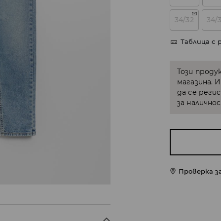
34/32
34/
Таблица с 
Този проду
магазина. 
да се реги
за налично
Проверка з