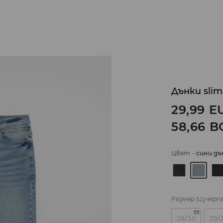
Дънки slim
29,99
E
58,66
B
Цвят
-
сини дъ
Размер
(изчерп
28/30
29/