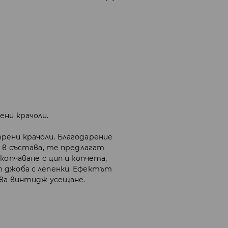
ени крачоли.
рени крачоли. Благодарение
а в състава, те предлагат
копчаване с цип и копчета,
т джоба с лепенки. Ефектът
ава винтидж усещане.