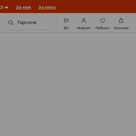
година с нова визия!
За нея
За него
Търсене
BG
Акаунт
Любими
Количка