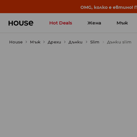
BACK TO SCHOOL
📒
Най-добрите истории 
Hot Deals
Жена
Мъж
House
Мъж
Дрехи
Дънки
Slim
Дънки slim