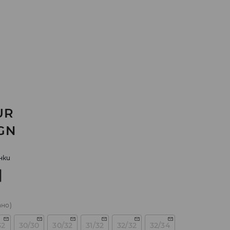
UR
GN
нки
ано)
32
30/30
30/32
31/32
32/32
32/34