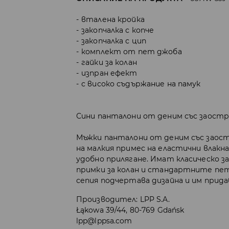
вталена кройка
закопчалка с копче
закопчалка с цип
комплект от пет джоба
гайки за колан
изпран ефект
с високо съдържание на памук
Сини панталони от деним със заостр
Мъжки панталони от деним със заост
на малкия примес на еластични влакн
удобно прилягане. Имат класическо за
примки за колан и стандартните пе
сепия подчертава дизайна и им прид
Производител
:
LPP S.A.
Łąkowa 39/44, 80-769 Gdańsk
lpp@lppsa.com