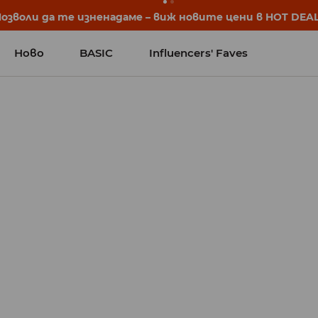
започват още преди първия звънец. Започни учебната 
Ново
BASIC
Influencers' Faves