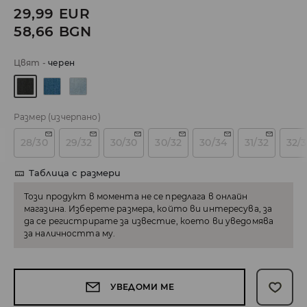
29,99
EUR
58,66
BGN
Цвят
-
черeн
Размер
(изчерпано)
28/30
29/32
30/30
30/32
30/34
31/32
32/
Таблица с размери
Този продукт в момента не се предлага в онлайн
магазина. Изберете размера, който ви интересува, за
да се регистрирате за известие, което ви уведомява
за наличността му.
УВЕДОМИ МЕ