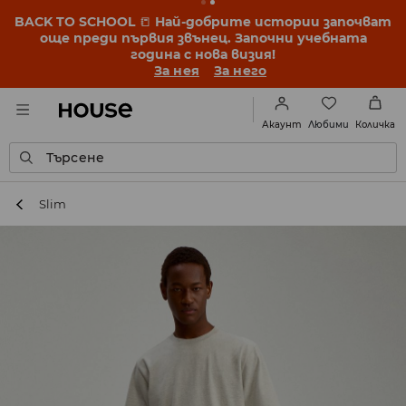
BACK TO SCHOOL
📒
Най-добрите истории започват
още преди първия звънец. Започни учебната
година с нова визия!
За нея
За него
Любими
Акаунт
Количка
Търсене
Slim