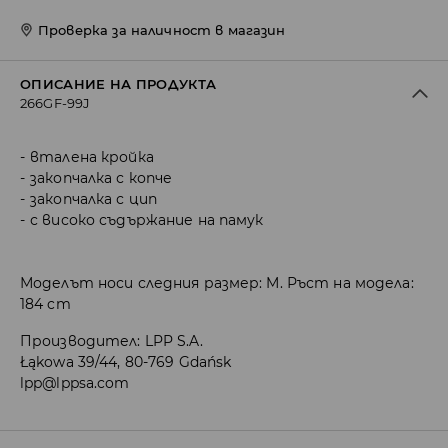
Проверка за наличност в магазин
ОПИСАНИЕ НА ПРОДУКТА
266GF-99J
вталена кройка
закопчалка с копче
закопчалка с цип
с високо съдържание на памук
Моделът носи следния размер: M. Ръст на модела:
184 cm
Производител
:
LPP S.A.
Łąkowa 39/44, 80-769 Gdańsk
lpp@lppsa.com