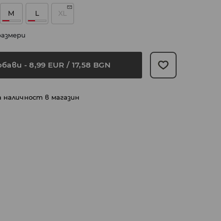
M
L
XL
размери
обави
-
8,99
EUR
/ 17,58 BGN
а наличност в магазин