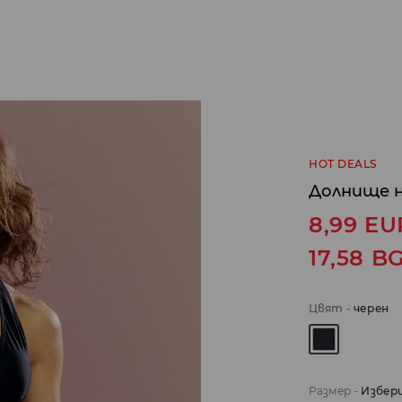
HOT DEALS
Долнище н
8,99
EU
17,58
B
Цвят
-
черeн
Размер
-
Избер