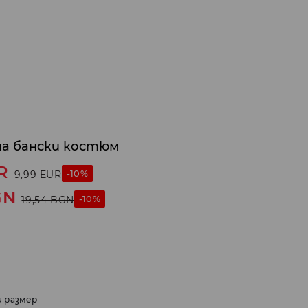
а бански костюм
R
-10%
9,99
EUR
GN
-10%
19,54
BGN
и размер