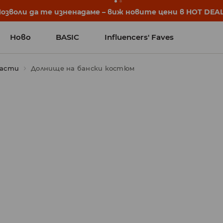
започват още преди първия звънец. Започни учебната 
Ново
BASIC
Influencers' Faves
части
Долнище на бански костюм