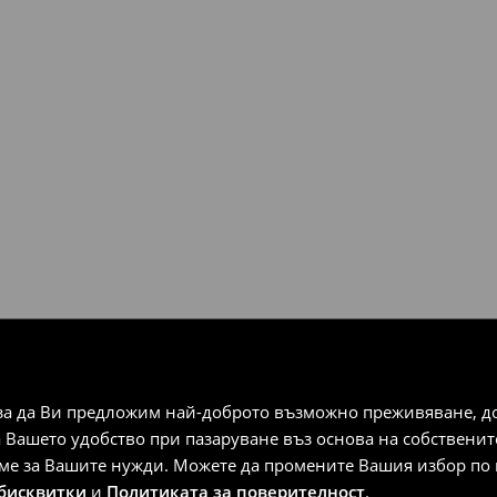
за да Ви предложим най-доброто възможно преживяване, док
а Вашето удобство при пазаруване въз основа на собствени
аме за Вашите нужди. Можете да промените Вашия избор по в
 бисквитки
и
Политиката за поверителност
.