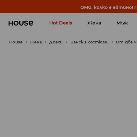
BACK TO SCHOOL
📒
Най-добрите истории 
Hot Deals
Жена
Мъж
House
Жена
Дрехи
Бански костюми
От две 