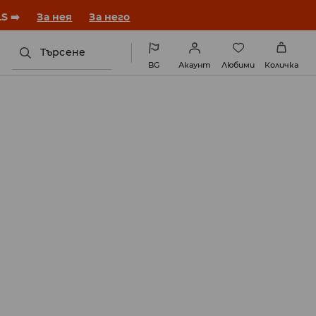
година с нова визия!
За нея
За него
Търсене
BG
Акаунт
Любими
Количка