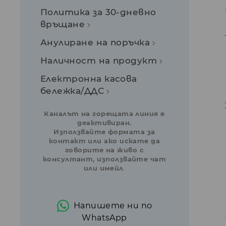
Политика за 30-дневно
връщане
Анулиране на поръчка
Наличност на продукт
Електронна касова
бележка/ДДС
Каналът на горещата линия е
деактивиран.
Използвайте формата за
контакт или ако искате да
говорите на живо с
консултант, използвайте чат
или имейл
.
Напишете ни по
WhatsApp