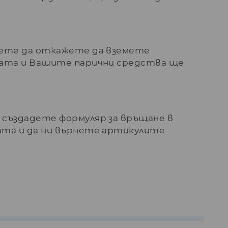
жете да откажете да вземете
ната и Вашите парични средства ще
 създадете формуляр за връщане в
ата и да ни върнете артикулите