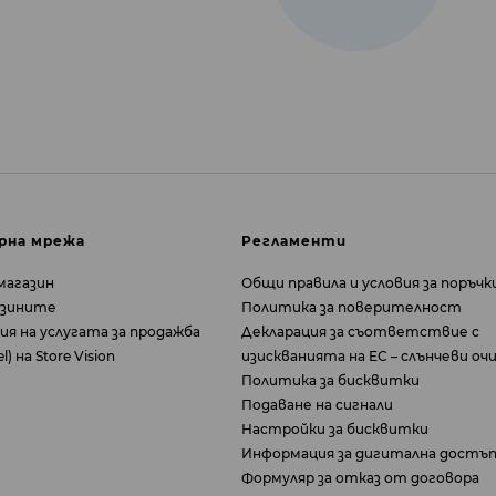
рна мрежа
Регламенти
магазин
Общи правила и условия за поръчк
азините
Политика за поверителност
ия на услугата за продажба
Декларация за съответствие с
) на Store Vision
изискванията на ЕС – слънчеви оч
Политика за бисквитки
Подаване на сигнали
Настройки за бисквитки
Информация за дигитална достъ
Формуляр за отказ от договора