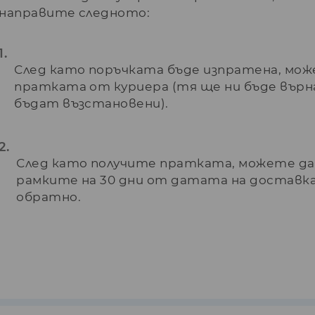
направите следното:
След като поръчката бъде изпратена, мо
пратката от куриера (тя ще ни бъде вър
бъдат възстановени).
След като получите пратката, можете да
рамките на 30 дни от датата на доставк
обратно.