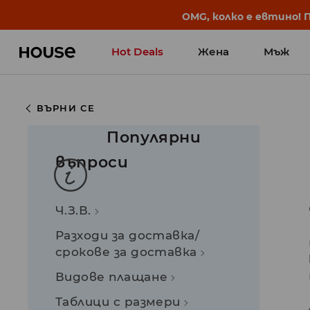
OMG, колко е евтино! 
Hot Deals
Жена
Мъж
ВЪРНИ СЕ
Популярни
въпроси
Ч.З.В.
Разходи за доставка/
срокове за доставка
Видове плащане
Таблици с размери