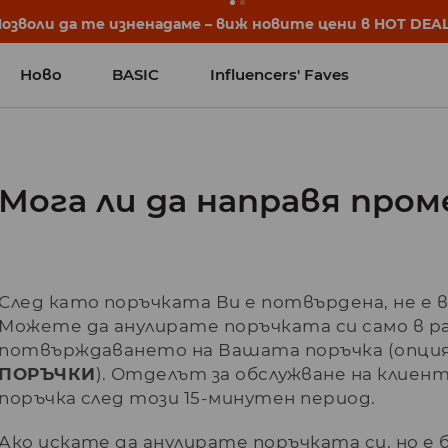
Позволи да те изненадаме – виж новите цени в HOT DEAL
Ново
BASIC
Influencers' Faves
Мога ли да направя пром
След като поръчката Ви е потвърдена, не е 
Можете да анулирате поръчката си само в р
потвърждаването на Вашата поръчка (опция
ПОРЪЧКИ
). Отделът за обслужване на клие
поръчка след този 15-минутен период.
Ако искате да анулирате поръчката си, но е 