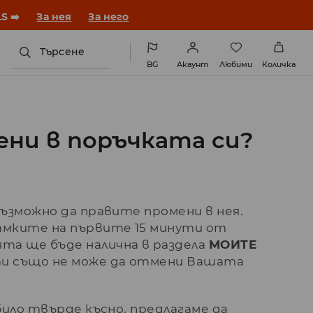
S ➡️
За нея
За него
Търсене
BG
Акаунт
Любими
Количка
ени в поръчката си?
възможно да правите промени в нея.
амките на първите 15 минути от
та ще бъде налична в раздела
МОИТЕ
нти също не може да отмени Вашата
било твърде късно, предлагаме да