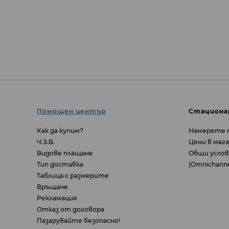
Помощен център
Стациона
Как да купим?
Намерете 
Ч.З.В.
Цени в маг
Видове плащане
Общи услов
Тип доставка
(Omnichannel
Таблица с размерите
Връщане
Pекламация
Отказ от договора
Пазарувайте безопасно!