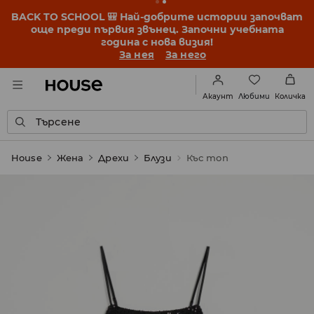
BACK TO SCHOOL 🎒 Най-добрите истории започват
още преди първия звънец. Започни учебната
година с нова визия!
За нея
За него
Любими
Акаунт
Количка
Търсене
House
Жена
Дрехи
Блузи
Къс топ