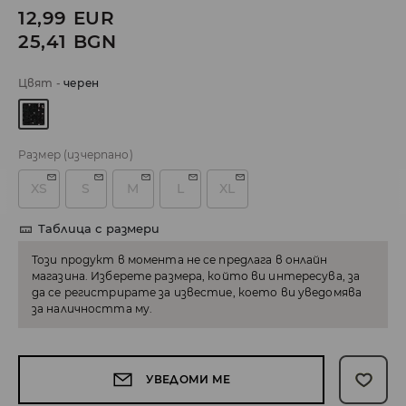
12,99
EUR
25,41
BGN
Цвят
-
черeн
Размер
(изчерпано)
XS
S
M
L
XL
Таблица с размери
Този продукт в момента не се предлага в онлайн
магазина. Изберете размера, който ви интересува, за
да се регистрирате за известие, което ви уведомява
за наличността му.
УВЕДОМИ МЕ