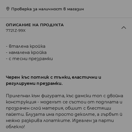
Проверка за наличност в магазин
ОПИСАНИЕ НА ПРОДУКТА
7721Z-99X
вталена кройка
намалена кройка
с тесни презрамки
Черен къс потник с тънки, еластични и
регулируеми презрамки.
Прилепнал към фигурата, къс дамски топ с двойна
конструкция - моделът се състои от подплата и
прозрачен слой материя, обшит с блестящи
пайети. Блузата има просто деколте, а гърбът й
нежно разкрива лопатките. Идеален за парти
облекло!