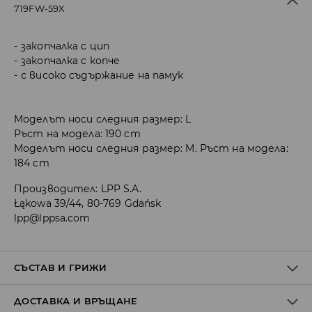
719FW-59X
закопчалка с цип
закопчалка с копче
с високо съдържание на памук
Моделът носи следния размер: L
Ръст на модела: 190 cm
Моделът носи следния размер: M. Ръст на модела:
184 cm
Производител
:
LPP S.A.
Łąkowa 39/44, 80-769 Gdańsk
lpp@lppsa.com
СЪСТАВ И ГРИЖИ
ДОСТАВКА И ВРЪЩАНЕ
Материя І
:
98% ПАМУК, 2% ЕЛАСТАН