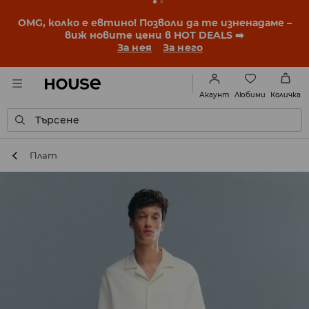
BACK TO SCHOOL
📒
Най-добрите истории започват
още преди първия звънец. Започни учебната
година с нова визия!
За нея
За него
Любими
Акаунт
Количка
Търсене
Плат