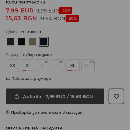
Къси панталони
7,99
EUR
9,99
EUR
-20%
15,63
BGN
19,54
BGN
-20%
Цвят
-
тъмносин
Размер
-
Избери размер
XS
S
M
L
XL
XXL
Таблица с размери
Добави
-
7,99
EUR
/ 15,63 BGN
Проверка за наличност в магазин
ОПИСАНИЕ НА ПРОДУКТА