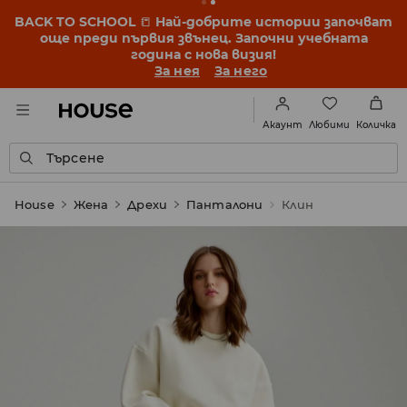
BACK TO SCHOOL
📒
Най-добрите истории започват
още преди първия звънец. Започни учебната
година с нова визия!
За нея
За него
Любими
Акаунт
Количка
Търсене
House
Жена
Дрехи
Панталони
Клин