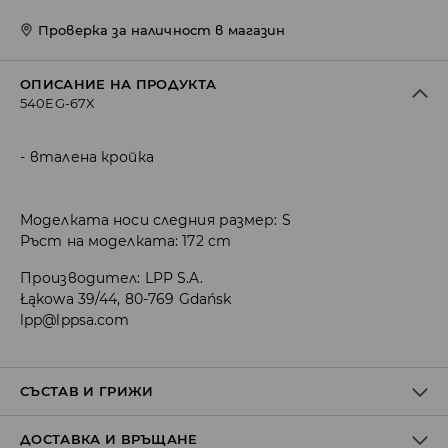
Проверка за наличност в магазин
ОПИСАНИЕ НА ПРОДУКТА
540EG-67X
вталена кройка
Моделката носи следния размер: S
Ръст на моделката: 172 cm
Производител
:
LPP S.A.
Łąkowa 39/44, 80-769 Gdańsk
lpp@lppsa.com
СЪСТАВ И ГРИЖИ
ДОСТАВКА И ВРЪЩАНЕ
ПЪРВА МАТЕРИЯ
:
83% ПОЛИЕСТЕР, 17% ЕЛАСТАН