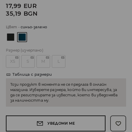
17,99
EUR
35,19
BGN
Цвят
-
синьо-зелено
Размер
(изчерпано)
XS
S
M
L
Таблица с размери
Този продукт в момента не се предлага в онлайн
магазина. Изберете размера, който ви интересува, за
да се регистрирате за известие, което ви уведомява
за наличността му.
УВЕДОМИ МЕ