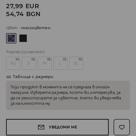
27,99
EUR
54,74
BGN
Цвят
-
многоцветен
Размер
(изчерпано)
XS
S
M
L
XL
Таблица с размери
Този продукт в момента не се предлага в онлайн
магазина. Изберете размера, който ви интересува, за
да се регистрирате за известие, което ви уведомява
за наличността му.
УВЕДОМИ МЕ