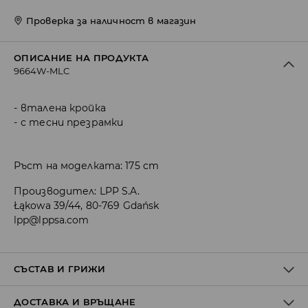
Проверка за наличност в магазин
ОПИСАНИЕ НА ПРОДУКТА
9664W-MLC
вталена кройка
с тесни презрамки
Ръст на моделката: 175 cm
Производител
:
LPP S.A.
Łąkowa 39/44, 80-769 Gdańsk
lpp@lppsa.com
СЪСТАВ И ГРИЖИ
ДОСТАВКА И ВРЪЩАНЕ
Материя І
:
95% ПОЛИЕСТЕР, 5% ЕЛАСТАН