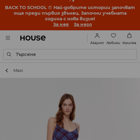
BACK TO SCHOOL
📒
Най-добрите истории започват
още преди първия звънец. Започни учебната
година с нова визия!
За нея
За него
Любими
Акаунт
Количка
Търсене
Maxi