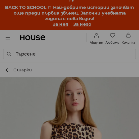
BACK TO SCHOOL
📒
Най-добрите истории започват
още преди първия звънец. Започни учебната
година с нова визия!
За нея
За него
Любими
Акаунт
Количка
Търсене
С шарки