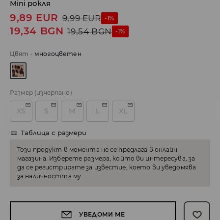
Mini рокля
9,89
EUR
9,99
EUR
-1%
19,34
BGN
19,54
BGN
-1%
Цвят
-
многоцветен
Размер
(изчерпано)
XS
S
M
L
XL
Таблица с размери
Този продукт в момента не се предлага в онлайн
магазина. Изберете размера, който ви интересува, за
да се регистрирате за известие, което ви уведомява
за наличността му.
УВЕДОМИ МЕ