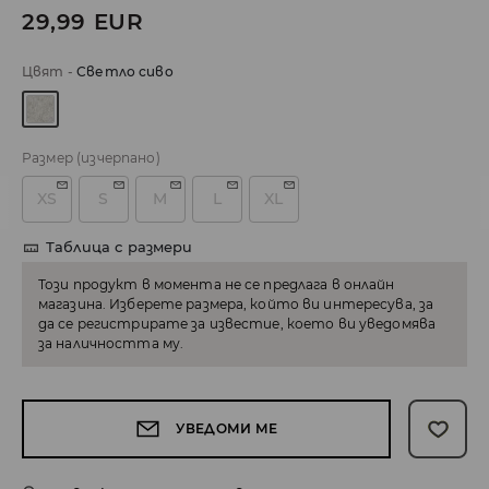
29,99
EUR
Цвят
-
Светло сиво
Размер
(изчерпано)
XS
S
M
L
XL
Таблица с размери
Този продукт в момента не се предлага в онлайн
магазина. Изберете размера, който ви интересува, за
да се регистрирате за известие, което ви уведомява
за наличността му.
УВЕДОМИ МЕ