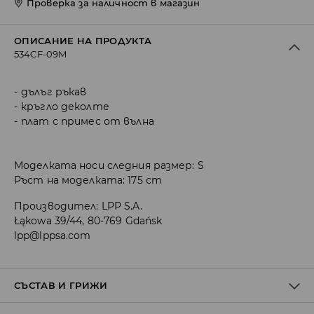
Проверка за наличност в магазин
ОПИСАНИЕ НА ПРОДУКТА
534CF-09M
дълъг ръкав
кръгло деколте
плат с примес от вълна
Моделката носи следния размер: S
Ръст на моделката: 175 cm
Производител
:
LPP S.A.
Łąkowa 39/44, 80-769 Gdańsk
lpp@lppsa.com
СЪСТАВ И ГРИЖИ