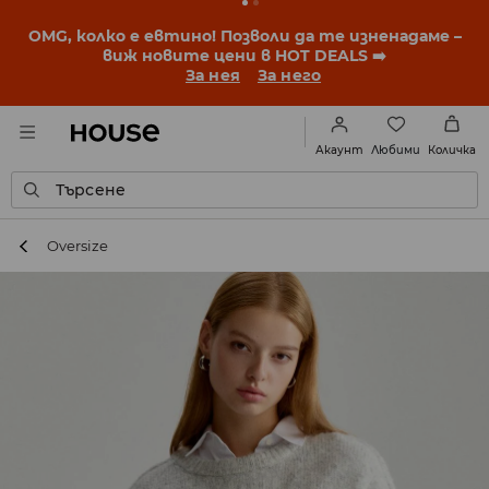
BACK TO SCHOOL
📒
Най-добрите истории започват
още преди първия звънец. Започни учебната
година с нова визия!
За нея
За него
Любими
Акаунт
Количка
Търсене
Oversize