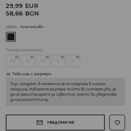
29,99
EUR
58,66
BGN
Цвят
-
тъмносиво
Размер
(изчерпано)
XS
S
M
L
XL
Таблица с размери
Този продукт в момента не се предлага в онлайн
магазина. Изберете размера, който ви интересува, за
да се регистрирате за известие, което ви уведомява
за наличността му.
УВЕДОМИ МЕ