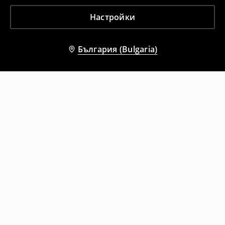
Настройки
България (Bulgaria)
Други клиенти също избраха