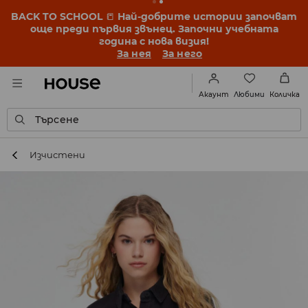
BACK TO SCHOOL
📒
Най-добрите истории започват
още преди първия звънец. Започни учебната
година с нова визия!
За нея
За него
Любими
Акаунт
Количка
Търсене
Изчистени