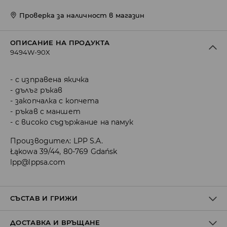
Проверка за наличност в магазин
ОПИСАНИЕ НА ПРОДУКТА
9494W-90X
с изправена якичка
дълъг ръкав
закопчалка с копчета
ръкав с маншет
с високо съдържание на памук
Производител
:
LPP S.A.
Łąkowa 39/44, 80-769 Gdańsk
lpp@lppsa.com
СЪСТАВ И ГРИЖИ
ДОСТАВКА И ВРЪЩАНЕ
Материя І
:
99% ПАМУК, 1% ЕЛАСТАН