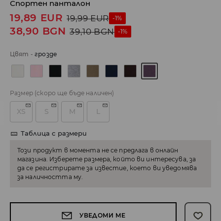
Спортен панталон
19,89
EUR
19,99
EUR
-1%
38,90
BGN
39,10
BGN
-1%
Цвят
-
грозде
Размер
(скоро ще бъде наличен)
XS
S
M
L
Таблица с размери
Този продукт в момента не се предлага в онлайн
магазина. Изберете размера, който ви интересува, за
да се регистрирате за известие, което ви уведомява
за наличността му.
УВЕДОМИ МЕ