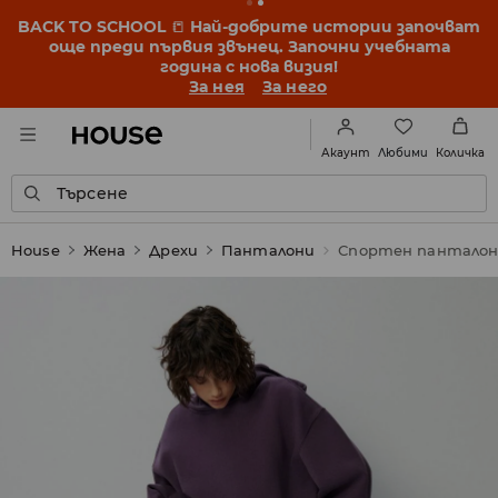
BACK TO SCHOOL
📒
Най-добрите истории започват
още преди първия звънец. Започни учебната
година с нова визия!
За нея
За него
Любими
Акаунт
Количка
Търсене
House
Жена
Дрехи
Панталони
Спортен пантало