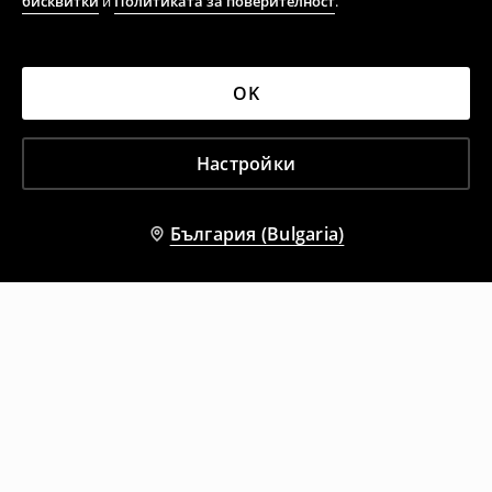
бисквитки
и
Политиката за поверителност
.
OK
Настройки
България (Bulgaria)