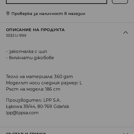
Проверка за наличност в магазин
ОПИСАНИЕ НА ПРОДУКТА
553JU-99X
закопчалка с цип
вмъкнати джобове
Тегло на материала: 360 gsm
Моделът носи следния размер: L
Ръст на модела: 186 cm
Производител
:
LPP S.A.
Łąkowa 39/44, 80-769 Gdańsk
lpp@lppsa.com