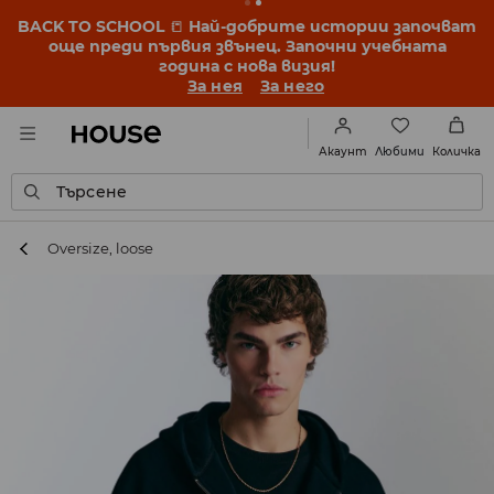
BACK TO SCHOOL
📒
Най-добрите истории започват
още преди първия звънец. Започни учебната
година с нова визия!
За нея
За него
Любими
Акаунт
Количка
Търсене
Oversize, loose