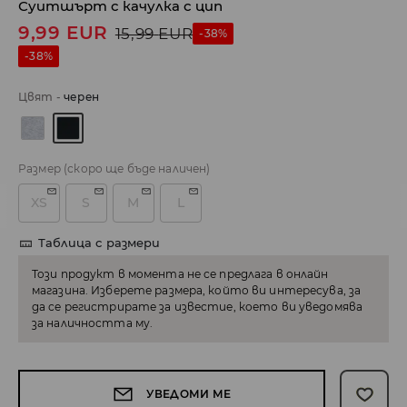
Суитшърт с качулка с цип
9,99
EUR
15,99
EUR
-38%
-38%
Цвят
-
черeн
Размер
(скоро ще бъде наличен)
XS
S
M
L
Таблица с размери
Този продукт в момента не се предлага в онлайн
магазина. Изберете размера, който ви интересува, за
да се регистрирате за известие, което ви уведомява
за наличността му.
УВЕДОМИ МЕ