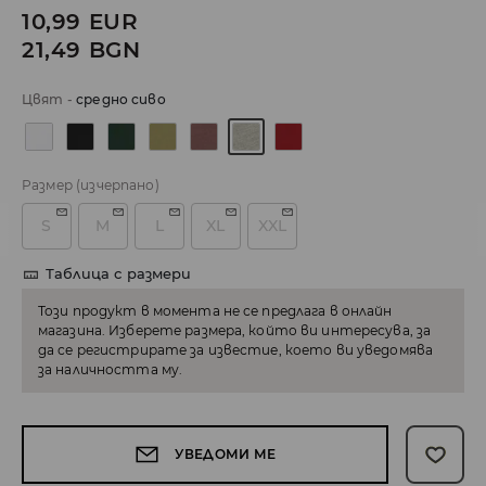
10,99
EUR
21,49
BGN
Цвят
-
средно сиво
Размер
(изчерпано)
S
M
L
XL
XXL
Таблица с размери
Този продукт в момента не се предлага в онлайн
магазина. Изберете размера, който ви интересува, за
да се регистрирате за известие, което ви уведомява
за наличността му.
УВЕДОМИ МЕ