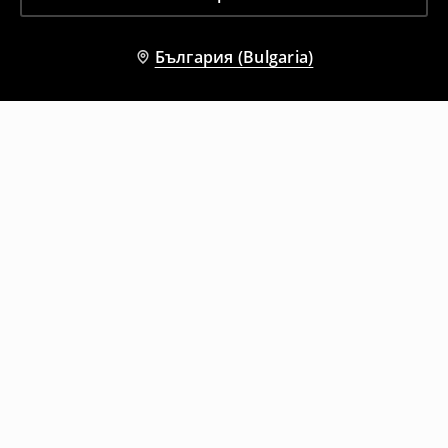
България (Bulgaria)
Други клиенти също избраха