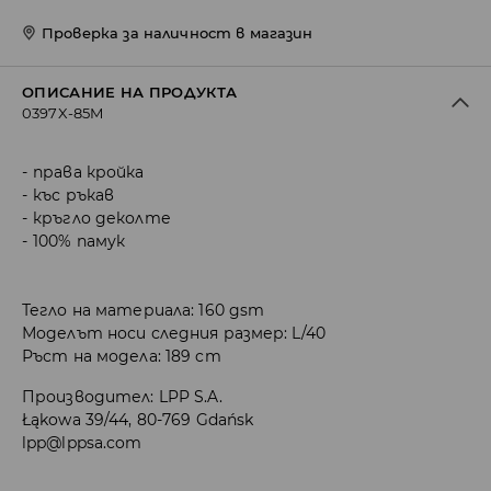
Проверка за наличност в магазин
ОПИСАНИЕ НА ПРОДУКТА
0397X-85M
права кройка
къс ръкав
кръгло деколте
100% памук
Тегло на материала: 160 gsm
Моделът носи следния размер: L/40
Ръст на модела: 189 cm
Производител
:
LPP S.A.
Łąkowa 39/44, 80-769 Gdańsk
lpp@lppsa.com