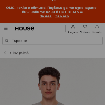
OMG, колко е евтино! Позволи да те изненадаме –
виж новите цени в HOT DEALS ➡️
За нея
За него
Любими
Акаунт
Количка
Търсене
С къс ръкав