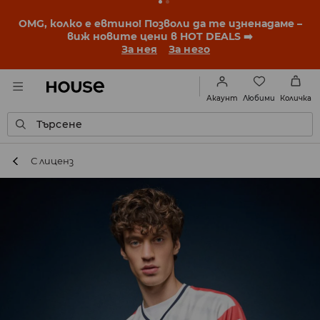
OMG, колко е евтино! Позволи да те изненадаме –
виж новите цени в HOT DEALS ➡️
За нея
За него
Любими
Акаунт
Количка
Търсене
С лиценз