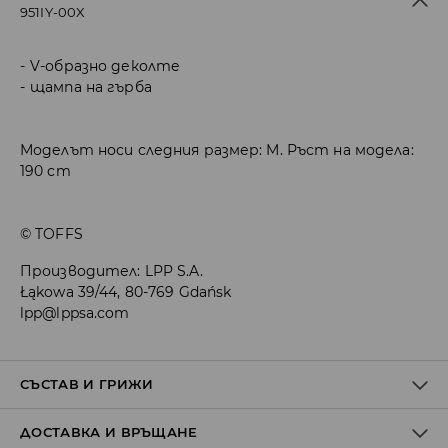
951IY-00X
V-образно деколте
щампа на гърба
Моделът носи следния размер: M. Ръст на модела:
190 cm
© TOFFS
Производител
:
LPP S.A.
Łąkowa 39/44, 80-769 Gdańsk
lpp@lppsa.com
СЪСТАВ И ГРИЖИ
ДОСТАВКА И ВРЪЩАНЕ
100% ПОЛИЕСТЕР