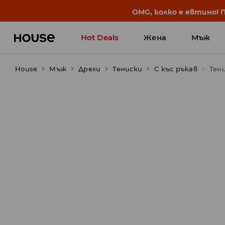
BACK TO SCHOOL
📒
Най-добрите истории 
Hot Deals
Жена
Мъж
House
Мъж
Дрехи
Тениски
С къс ръкав
Тен