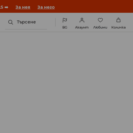
година с нова визия!
За нея
За него
Търсене
BG
Акаунт
Любими
Количка