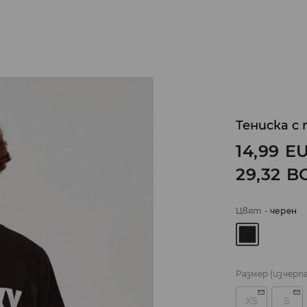
Тениска с
14,99
E
29,32
B
Цвят
-
черeн
Размер
(изчерп
XS
S