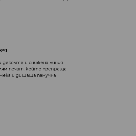
зад.
о деколте и снижена линия
лям печат, който препраща
т мека и дишаща памучна