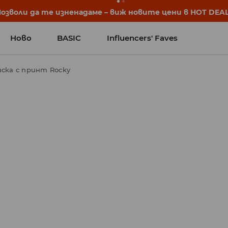
започват още преди първия звънец. Започни учебната 
Ново
BASIC
Influencers' Faves
иска с принт Rocky