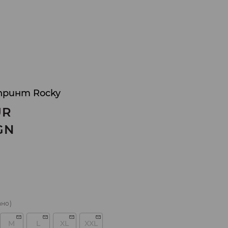
 принт Rocky
UR
GN
ано)
M
L
XL
XXL