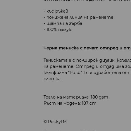
къс ръкав
понижена линия на раменете
щампа на гърба
100% памук
Черна тениска с печат отпред и от
Тениската е с по-широк дизайн, кръгл
на раменете. Отпред и отзад има го
към филма "Роки". Тя е изработена о
плетка.
Тегло на материала: 180 gsm
Ръст на модела: 187 cm
© RockyTM