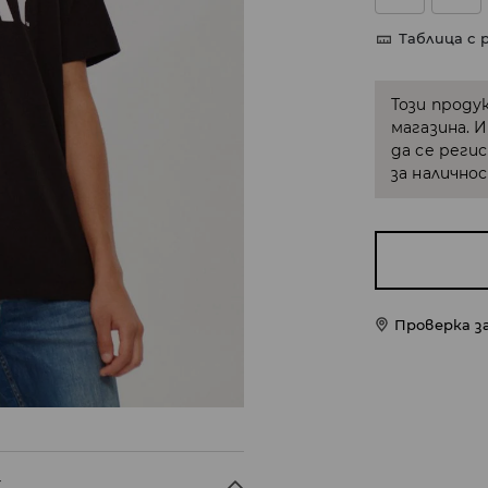
Таблица с 
Този проду
магазина. 
да се реги
за налично
Проверка з
X