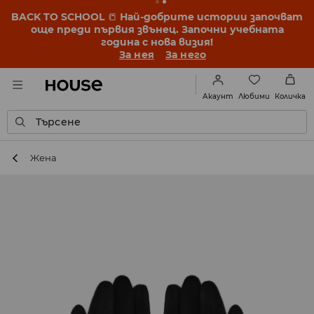
BACK TO SCHOOL
📒
Най-добрите истории започват
още преди първия звънец. Започни учебната
година с нова визия!
За нея
За него
Любими
Акаунт
Количка
Търсене
Жена