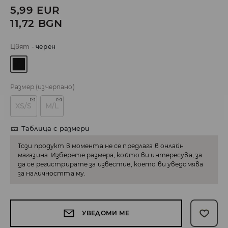
5,99
EUR
11,72
BGN
Цвят
-
черeн
Размер
(изчерпано)
XS/S
M/L
Таблица с размери
Този продукт в момента не се предлага в онлайн
магазина. Изберете размера, който ви интересува, за
да се регистрирате за известие, което ви уведомява
за наличността му.
УВЕДОМИ МЕ