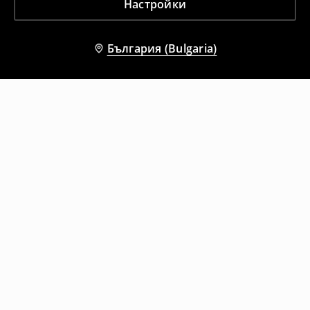
Настройки
България (Bulgaria)
Други клиенти също избраха