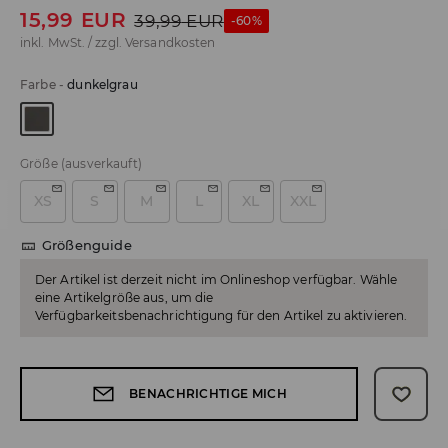
15,99
EUR
39,99
EUR
-60%
inkl. MwSt. / zzgl.
Versandkosten
Farbe
-
dunkelgrau
Größe
(ausverkauft)
XS
S
M
L
XL
XXL
Größenguide
Der Artikel ist derzeit nicht im Onlineshop verfügbar. Wähle
eine Artikelgröße aus, um die
Verfügbarkeitsbenachrichtigung für den Artikel zu aktivieren.
BENACHRICHTIGE MICH