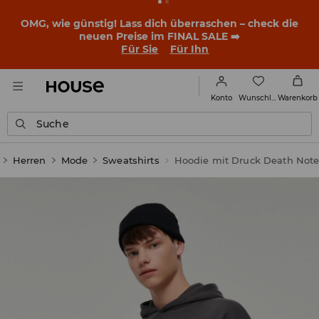
OMG, wie günstig! Lass dich überraschen – check die
neuen Preise im FINAL SALE ➡️
Für Sie
Für Ihn
Wunschliste
Konto
Warenkorb
Suche
Herren
Mode
Sweatshirts
Hoodie mit Druck Death Not