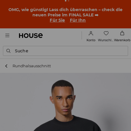
BACK TO SCHOOL
📒
Die besten Geschichten beginnen
noch vor dem ersten Klingeln. Starte mit einem neuen
Outfit ins Schuljahr!
Für Sie
Für Ihn
Wunschliste
Konto
Warenkorb
Suche
Rundhalsausschnitt