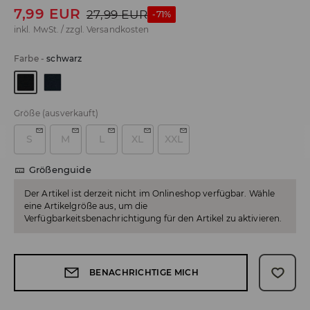
7,99
EUR
27,99
EUR
-71%
inkl. MwSt. / zzgl.
Versandkosten
Farbe
-
schwarz
Größe
(ausverkauft)
S
M
L
XL
XXL
Größenguide
Der Artikel ist derzeit nicht im Onlineshop verfügbar. Wähle
eine Artikelgröße aus, um die
Verfügbarkeitsbenachrichtigung für den Artikel zu aktivieren.
BENACHRICHTIGE MICH