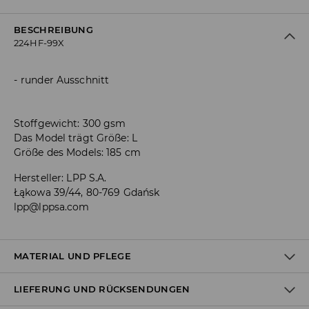
BESCHREIBUNG
224HF-99X
runder Ausschnitt
Stoffgewicht: 300 gsm
Das Model trägt Größe: L
Größe des Models: 185 cm
Hersteller
:
LPP S.A.
Łąkowa 39/44, 80-769 Gdańsk
lpp@lppsa.com
MATERIAL UND PFLEGE
LIEFERUNG UND RÜCKSENDUNGEN
ERSTER STOFF
:
71% POLYESTER, 24% BAUMWOLLE, 5%
ELASTHAN