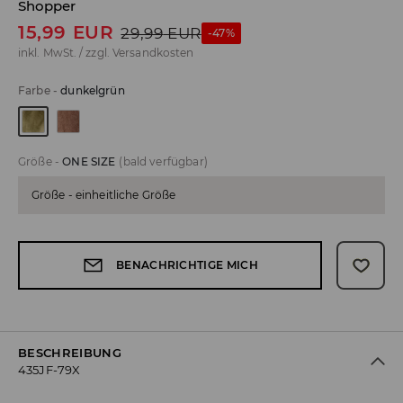
Shopper
15,99
EUR
29,99
EUR
-47%
inkl. MwSt. / zzgl.
Versandkosten
Farbe
-
dunkelgrün
Größe
-
ONE SIZE
(bald verfügbar)
Größe - einheitliche Größe
BENACHRICHTIGE MICH
BESCHREIBUNG
435JF-79X