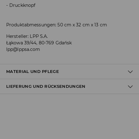
Druckknopf
Produktabmessungen: 50 cm x 32 cm x 13 cm
Hersteller
:
LPP S.A.
Łąkowa 39/44, 80-769 Gdańsk
lpp@lppsa.com
MATERIAL UND PFLEGE
LIEFERUNG UND RÜCKSENDUNGEN
ERSTER STOFF
:
90% POLYESTER, 10% POLYURETHAN
Versandbestimmungen
Lieferung an Hermes PaketShop:
3,99 EUR*
Lieferung per Hermes Kurier:
4,49 EUR*