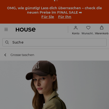
OMG, wie günstig! Lass dich überraschen – check die
neuen Preise im FINAL SALE ➡️
Für Sie
Für Ihn
Wunschliste
Konto
Warenkorb
Suche
Grosse taschen