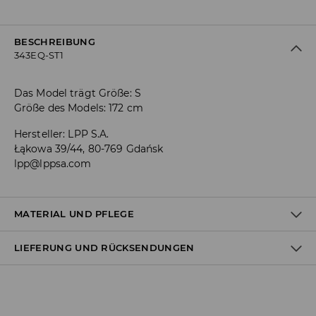
BESCHREIBUNG
343EQ-ST1
Das Model trägt Größe: S
Größe des Models: 172 cm
Hersteller
:
LPP S.A.
Łąkowa 39/44, 80-769 Gdańsk
lpp@lppsa.com
MATERIAL UND PFLEGE
LIEFERUNG UND RÜCKSENDUNGEN
ERSTER STOFF
:
63% BAUMWOLLE, 37% POLYESTER
SEPARAT ODER MIT ÄHNLICHEN FARBEN WASCHEN
Versandbestimmungen
BLEICHEN NICHT ERLAUBT