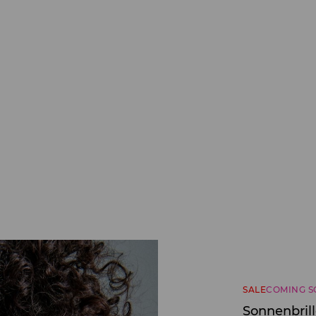
SALE
COMING 
Sonnenbril