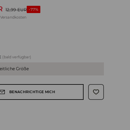
R
-77%
12,99
EUR
.
Versandkosten
E
(bald verfügbar)
eitliche Größe
BENACHRICHTIGE MICH