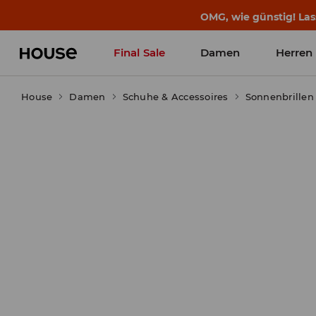
BACK TO SCHOOL
📒
Die besten Geschichten b
Final Sale
Damen
Herren
House
Damen
Schuhe & Accessoires
Sonnenbrillen