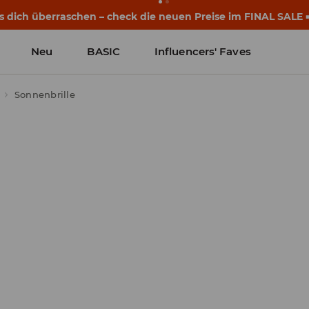
eginnen noch vor dem ersten Klingeln. Starte mit einem neu
Neu
BASIC
Influencers' Faves
Sonnenbrille