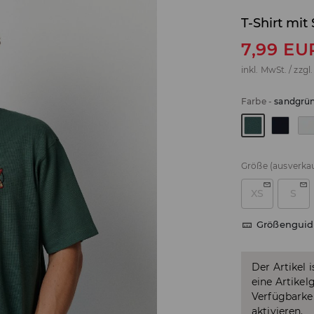
T-Shirt mit 
7,99
EU
inkl. MwSt. / zzgl
Farbe
-
sandgrü
Größe
(ausverkau
XS
S
Größenguid
Der Artikel 
eine Artikel
Verfügbarkei
aktivieren.