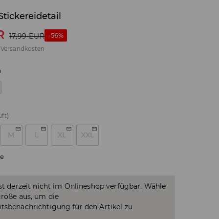
Stickereidetail
R
-56%
17,99
EUR
.
Versandkosten
n
ft)
M
L
XL
XXL
e
ist derzeit nicht im Onlineshop verfügbar. Wähle
größe aus, um die
tsbenachrichtigung für den Artikel zu