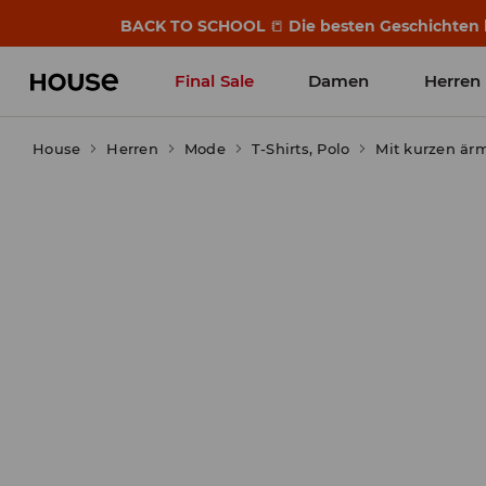
BACK TO SCHOOL
📒
Die besten Geschichten b
Final Sale
Damen
Herren
House
Herren
Mode
T-Shirts, Polo
Mit kurzen är