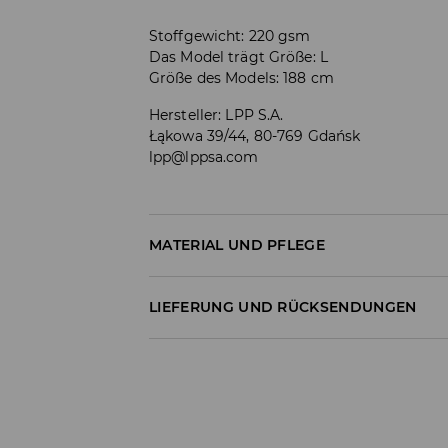
Stoffgewicht: 220 gsm
Das Model trägt Größe: L
Größe des Models: 188 cm
Hersteller
:
LPP S.A.
Łąkowa 39/44, 80-769 Gdańsk
lpp@lppsa.com
MATERIAL UND PFLEGE
Material I
:
100% BAUMWOLLE
LIEFERUNG UND RÜCKSENDUNGEN
MASCHINENWÄSCHE BIS MAX. 30° C
Versandbestimmungen
BLEICHEN NICHT ERLAUBT
Lieferung an Hermes PaketShop:
NICHT IM TROMMELTROCKNER TROCKN
3,99 EUR*
Lieferung per Hermes Kurier:
BÜGELN MIT EINER TEMPERATUR BIS MAX.