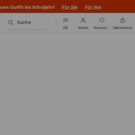
en Outfit ins Schuljahr!
Für Sie
Für Ihn
Suche
DE
Konto
Wunschliste
Warenkorb