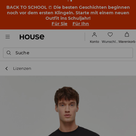
BACK TO SCHOOL
📒
Die besten Geschichten beginnen
noch vor dem ersten Klingeln. Starte mit einem neuen
Outfit ins Schuljahr!
Für Sie
Für Ihn
Wunschliste
Konto
Warenkorb
Suche
Lizenzen