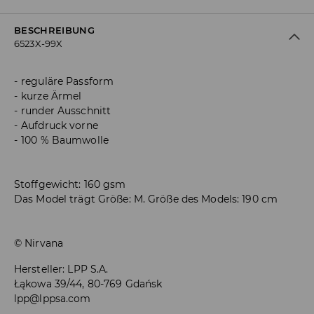
BESCHREIBUNG
6523X-99X
reguläre Passform
kurze Ärmel
runder Ausschnitt
Aufdruck vorne
100 % Baumwolle
Stoffgewicht: 160 gsm
Das Model trägt Größe: M. Größe des Models: 190 cm
© Nirvana
Hersteller
:
LPP S.A.
Łąkowa 39/44, 80-769 Gdańsk
lpp@lppsa.com