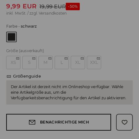
9,99
EUR
19,99
EUR
-50%
inkl. MwSt. / zzgl.
Versandkosten
Farbe
-
schwarz
Größe
(ausverkauft)
XS
S
M
L
XL
XXL
Größenguide
Der Artikel ist derzeit nicht im Onlineshop verfügbar. Wähle
eine Artikelgröße aus, um die
Verfügbarkeitsbenachrichtigung für den Artikel zu aktivieren.
BENACHRICHTIGE MICH