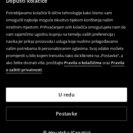
Dopusti kolačiće
Potrebljavamo kolačiće ili slične tehnologije kako bismo vam
omogućili najbolje moguće iskustvo tijekom korištenja našim
mrežnim mjestom. Prihvaćanjem svih kolačića omogućujete nam da
vam zajamčimo ugodnu kupnju na temelju vaših preferencija i
navika jer prikaz proizvoda i usluga koje nudimo prilagođavamo
vašim potrebama ili personaliziranim oglasima. Svoj odabir možete
promijeniti u bilo kojem trenutku tako da kliknete na „Postavke”, a
ako želite doznati više, pročitajte
Pravila o kolačićima
oraz
Pravila
o zaštiti privatnosti
.
U redu
Postavke
Hrvatska (Croatia)