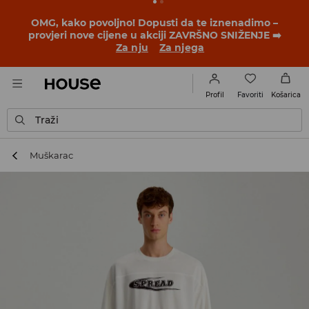
OMG, kako povoljno! Dopusti da te iznenadimo –
provjeri nove cijene u akciji ZAVRŠNO SNIŽENJE ➡️
Za nju
Za njega
Favoriti
Profil
Košarica
Traži
Muškarac