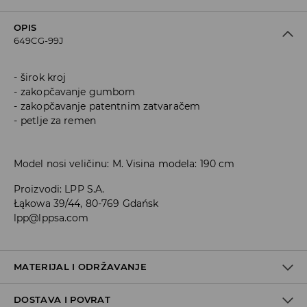
OPIS
649CG-99J
širok kroj
zakopčavanje gumbom
zakopčavanje patentnim zatvaračem
petlje za remen
Model nosi veličinu: M. Visina modela: 190 cm
Proizvodi
:
LPP S.A.
Łąkowa 39/44, 80-769 Gdańsk
lpp@lppsa.com
MATERIJAL I ODRŽAVANJE
DOSTAVA I POVRAT
Materijal I
:
100% PAMUK