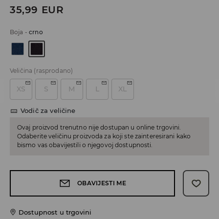
35,99
EUR
Boja
-
crno
Veličina
(rasprodano)
XS
S
M
L
XL
Vodič za veličine
Ovaj proizvod trenutno nije dostupan u online trgovini.
Odaberite veličinu proizvoda za koji ste zainteresirani kako
bismo vas obavijestili o njegovoj dostupnosti.
OBAVIJESTI ME
Dostupnost u trgovini