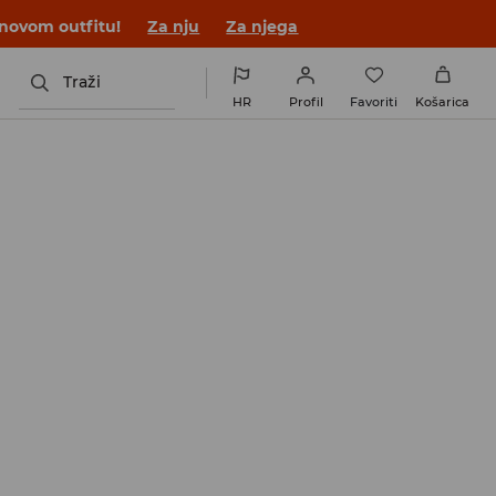
 novom outfitu!
Za nju
Za njega
Traži
HR
Profil
Favoriti
Košarica