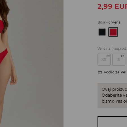
2,99
EU
Boja
-
crvena
Veličina
(rasprod
XS
S
Vodič za vel
Ovaj proizvo
Odaberite ve
bismo vas ob