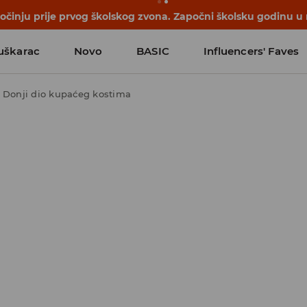
počinju prije prvog školskog zvona. Započni školsku godinu u
uškarac
Novo
BASIC
Influencers' Faves
Donji dio kupaćeg kostima