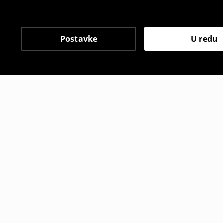
Postavke
U redu
Drugi kupci su također
Dvodijelni kupaći kostim
Dvodijelni 