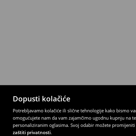
⟶
Metode dostave
Uvjeti povrata
Proizvodi kupljeni u online trgovini mogu
od datuma isporuke. Proizvodi moraju biti
etikete, biti neoštećeni i ne smiju imati t
Povrat možete napraviti u bilo kojoj Hou
Republici Hrvatskoj ili putem obrasca do
gdje ćete odabrati metodu besplatnog po
⟶
Povrat i izmjene u E-Trgovini
Dopusti kolačiće
Potrebljavamo kolačiće ili slične tehnologije kako bismo 
omogućujete nam da vam zajamčimo ugodnu kupnju na temelj
personaliziranim oglasima. Svoj odabir možete promijeniti u
zaštiti privatnosti
.