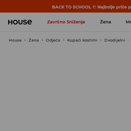
BACK TO SCHOOL
📒
Najbolje priče 
Završno Sniženje
Žena
M
House
Žena
Odjeća
Kupaći kostimi
Dvodijelni