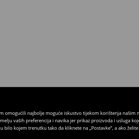
 biti vraćeni u roku od 30 dana
 u izvornom stanju, imati sve
ragove nošenja.
sebrand prodavaonici u
stupnog na našim stranicama,
vrata.
vam omogućili najbolje moguće iskustvo tijekom korištenja našim
u vaših preferencija i navika jer prikaz proizvoda i usluga k
 bilo kojem trenutku tako da kliknete na „Postavke”, a ako želite 