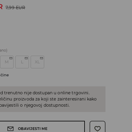
R
7,99
EUR
ano)
M
L
XL
ičine
d trenutno nije dostupan u online trgovini.
ličinu proizvoda za koji ste zainteresirani kako
avijestili o njegovoj dostupnosti.
OBAVIJESTI ME