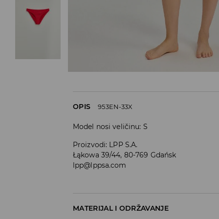
OPIS
953EN-33X
Model nosi veličinu: S
Proizvodi
:
LPP S.A.
Łąkowa 39/44, 80-769 Gdańsk
lpp@lppsa.com
MATERIJAL I ODRŽAVANJE