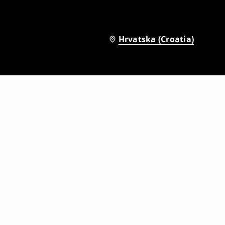
Hrvatska (Croatia)
a
Donji dio kupaćeg kostima