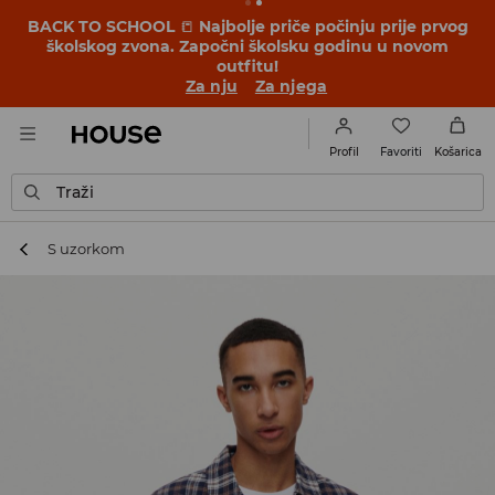
BACK TO SCHOOL
📒
Najbolje priče počinju prije prvog
školskog zvona. Započni školsku godinu u novom
outfitu!
Za nju
Za njega
Favoriti
Profil
Košarica
Traži
S uzorkom