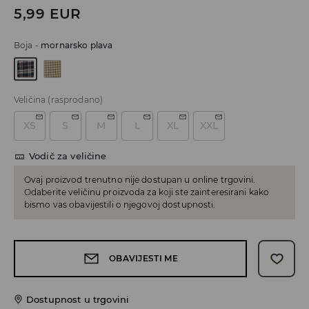
5,99
EUR
Boja
-
mornarsko plava
Veličina
(rasprodano)
XS
S
M
L
XL
XXL
Vodič za veličine
Ovaj proizvod trenutno nije dostupan u online trgovini.
Odaberite veličinu proizvoda za koji ste zainteresirani kako
bismo vas obavijestili o njegovoj dostupnosti.
OBAVIJESTI ME
Dostupnost u trgovini