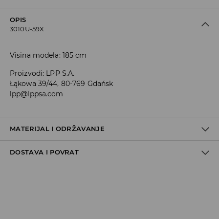
OPIS
3010U-59X
Visina modela: 185 cm
Proizvodi
:
LPP S.A.
Łąkowa 39/44, 80-769 Gdańsk
lpp@lppsa.com
MATERIJAL I ODRŽAVANJE
DOSTAVA I POVRAT
Materijal I
:
100% PAMUK
MAKSIMALNA TEMPERATURA PRANJA 30° C, JAKO
Uvjeti dostave
OPREZNI POSTUPAK
ZABRANJENO BIJELJENJE
Zbog velikog broja narudžbi je trenutno rok za dostavu
5-7 radnih dana. Hvala na razumijevanju
ZABRANJENO SUŠENJE U STROJU