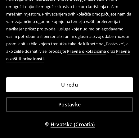
omogućili najbolje moguće iskustvo tijekom korištenja našim
mrežnim mjestom. Prihvaćanjem svih kolačića omogućujete nam da
vam zajamčimo ugodnu kupnju na temelju vaših preferencija i
navika jer prikaz proizvoda i usluga koje nudimo prilagođavamo
vašim potrebama ili personaliziranim oglasima. Svoj odabir možete
promijeniti u bilo kojem trenutku tako da kliknete na „Postavke”, a
ako želite doznati više, pročitajte
Pravila o kolačićima
oraz
Pravila
o zaštiti privatnosti
.
U redu
Postavke
Hrvatska (Croatia)