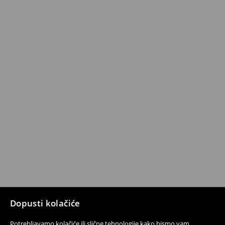
Dopusti kolačiće
Potrebljavamo kolačiće ili slične tehnologije kako bismo vam