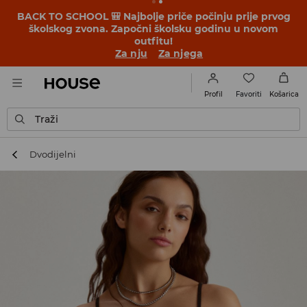
BACK TO SCHOOL 🎒 Najbolje priče počinju prije prvog
školskog zvona. Započni školsku godinu u novom
outfitu!
Za nju
Za njega
Favoriti
Profil
Košarica
Traži
Dvodijelni