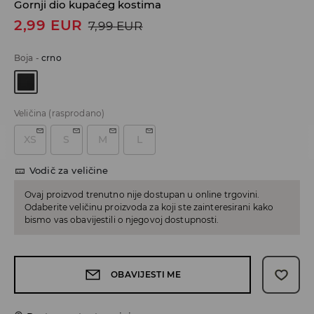
Gornji dio kupaćeg kostima
2,99
EUR
7,99
EUR
Boja
-
crno
Veličina
(rasprodano)
XS
S
M
L
Vodič za veličine
Ovaj proizvod trenutno nije dostupan u online trgovini.
Odaberite veličinu proizvoda za koji ste zainteresirani kako
bismo vas obavijestili o njegovoj dostupnosti.
OBAVIJESTI ME