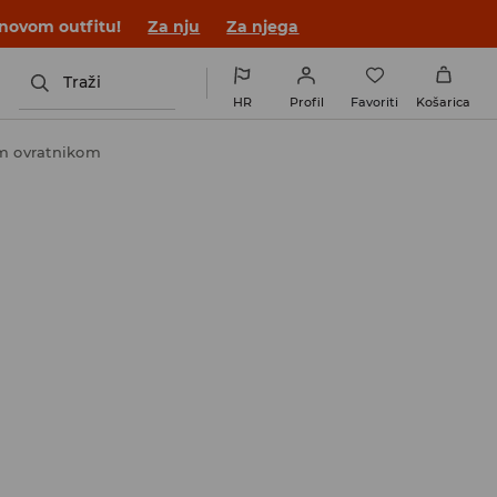
 novom outfitu!
Za nju
Za njega
Traži
HR
Profil
Favoriti
Košarica
im ovratnikom