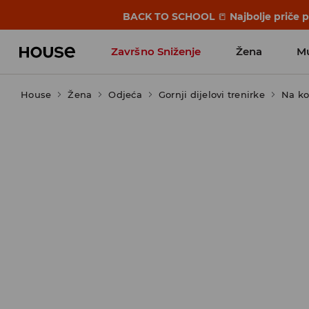
BACK TO SCHOOL
📒
Najbolje priče 
Završno Sniženje
Žena
M
House
Žena
Odjeća
Gornji dijelovi trenirke
Na ko