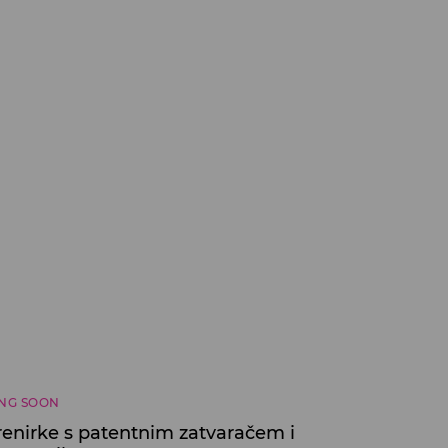
NG SOON
trenirke s patentnim zatvaračem i