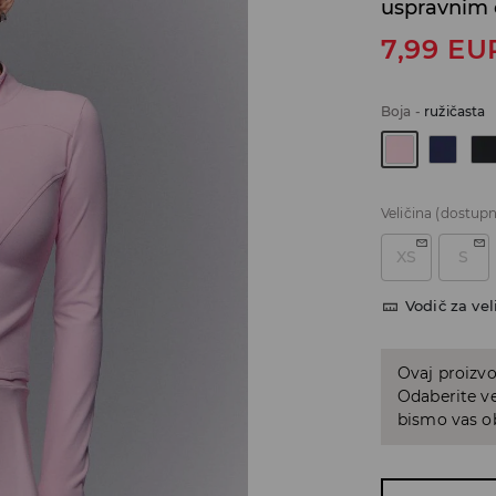
uspravnim 
7,99
EU
Boja
-
ružičasta
Veličina
(dostupn
XS
S
Vodič za vel
Ovaj proizvo
Odaberite ve
bismo vas ob