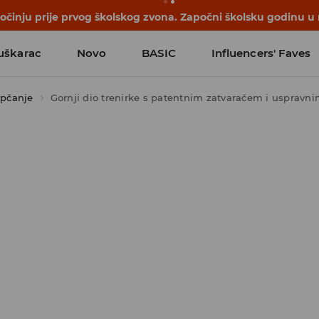
počinju prije prvog školskog zvona. Započni školsku godinu u
uškarac
Novo
BASIC
Influencers' Faves
pčanje
Gornji dio trenirke s patentnim zatvaračem i uspravn