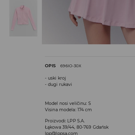
OPIS
696IO-30X
uski kroj
dugi rukavi
Model nosi veličinu: S
Visina modela: 174 cm
Proizvodi
:
LPP S.A.
Łąkowa 39/44, 80-769 Gdańsk
lpp@lppsa.com