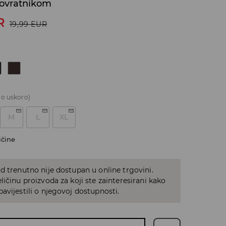
ovratnikom
R
19,99
EUR
o uskoro)
M
L
XL
ičine
d trenutno nije dostupan u online trgovini.
ličinu proizvoda za koji ste zainteresirani kako
avijestili o njegovoj dostupnosti.