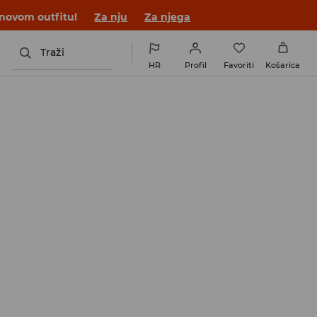
 novom outfitu!
Za nju
Za njega
Traži
HR
Profil
Favoriti
Košarica