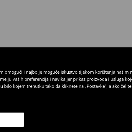
 biti vraćeni u roku od 30 dana
 u izvornom stanju, imati sve
ragove nošenja.
sebrand prodavaonici u
stupnog na našim stranicama,
vrata.
vam omogućili najbolje moguće iskustvo tijekom korištenja našim
u vaših preferencija i navika jer prikaz proizvoda i usluga k
 bilo kojem trenutku tako da kliknete na „Postavke”, a ako želite 