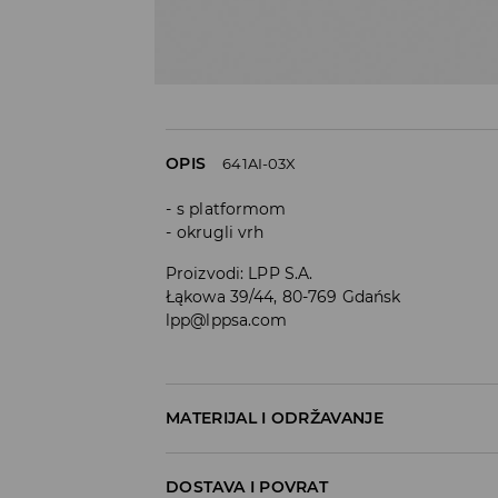
OPIS
641AI-03X
s platformom
okrugli vrh
Proizvodi
:
LPP S.A.
Łąkowa 39/44, 80-769 Gdańsk
lpp@lppsa.com
MATERIJAL I ODRŽAVANJE
GORNJI DIO
:
100% POLIESTERSKO VLAKNO
DOSTAVA I POVRAT