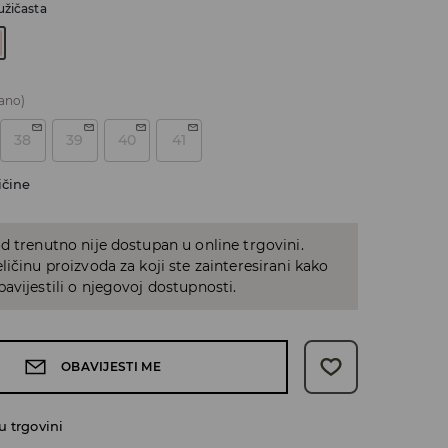
užičasta
ano)
38
39
40
41
ičine
d trenutno nije dostupan u online trgovini.
ličinu proizvoda za koji ste zainteresirani kako
avijestili o njegovoj dostupnosti.
OBAVIJESTI ME
 trgovini