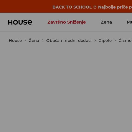
BACK TO SCHOOL
📒
Najbolje priče 
Završno Sniženje
Žena
M
House
Žena
Obuća i modni dodaci
Cipele
Čizme