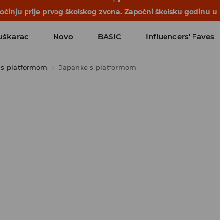
počinju prije prvog školskog zvona. Započni školsku godinu u
uškarac
Novo
BASIC
Influencers' Faves
 s platformom
Japanke s platformom