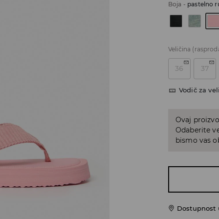
Boja
-
pastelno r
Veličina
(rasprod
36
37
Vodič za vel
Ovaj proizvo
Odaberite ve
bismo vas ob
Dostupnost u