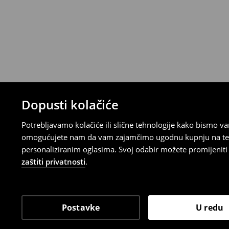
Proizvodi kupljeni u online trgovini mogu
od datuma isporuke. Proizvodi moraju biti
etikete, biti neoštećeni i ne smiju imati t
Povrat možete napraviti u bilo kojoj Hou
Republici Hrvatskoj ili putem obrasca do
gdje ćete odabrati metodu besplatnog po
⟶
Povrat i izmjene u E-Trgovini
Dopusti kolačiće
Potrebljavamo kolačiće ili slične tehnologije kako bismo 
omogućujete nam da vam zajamčimo ugodnu kupnju na temelj
personaliziranim oglasima. Svoj odabir možete promijeniti u
zaštiti privatnosti
.
Postavke
U redu