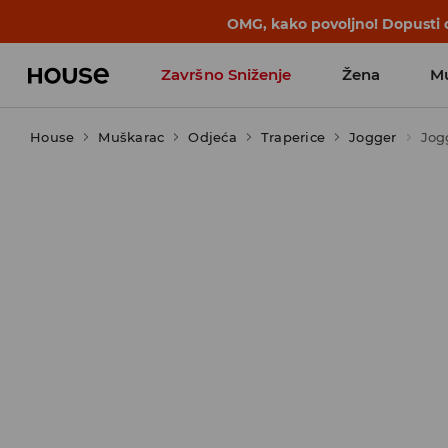
OMG, kako povoljno! Dopusti d
Završno Sniženje
Žena
M
House
Muškarac
Odjeća
Traperice
Jogger
Jog