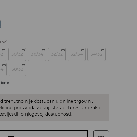
ano)
32
30/32
30/34
32/32
32/34
34/32
34
38/32
ičine
d trenutno nije dostupan u online trgovini.
ličinu proizvoda za koji ste zainteresirani kako
avijestili o njegovoj dostupnosti.