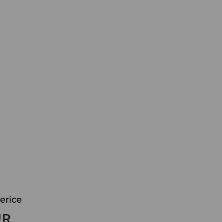
erice
UR