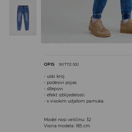
OPIS
9077Z-55J
uski kroj
podesivi pojas
džepovi
efekt izblijedelosti
s visokim udjelom pamuka
Model nosi veličinu: 32
Visina modela: 185 cm