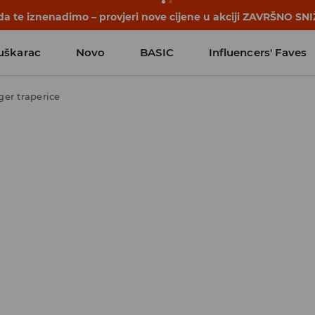
a te iznenadimo – provjeri nove cijene u akciji ZAVRŠNO SNI
uškarac
Novo
BASIC
Influencers' Faves
ger traperice