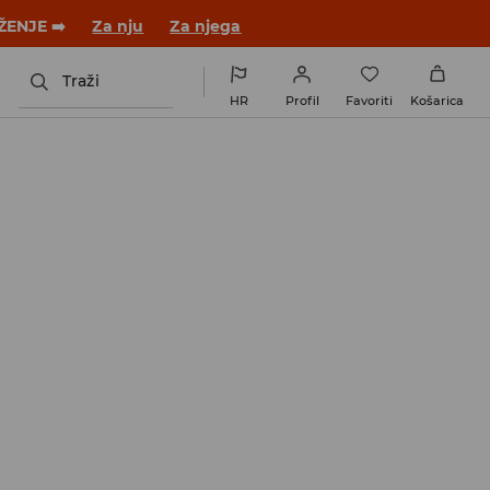
ŽENJE ➡️
Za nju
Za njega
Traži
HR
Profil
Favoriti
Košarica