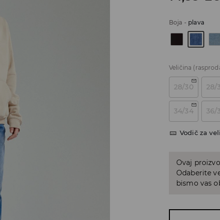
Boja
-
plava
Veličina
(rasprod
28/30
28/
34/34
36/
Vodič za vel
Ovaj proizvo
Odaberite ve
bismo vas ob